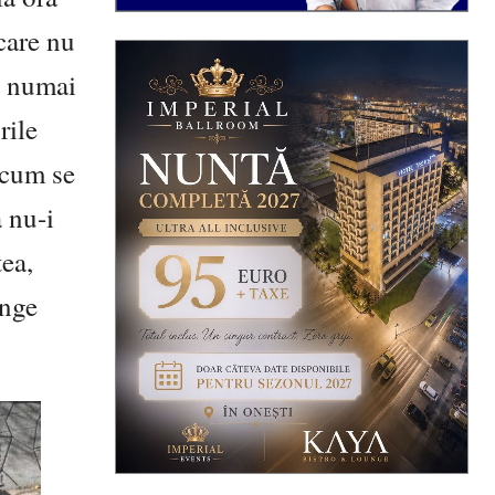
care nu
că numai
rile
, cum se
a nu-i
tea,
ânge