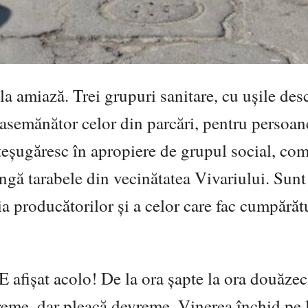
la amiază. Trei grupuri sanitare, cu ușile des
 asemănător celor din parcări, pentru persoan
eșteșugăresc în apropiere de grupul social, co
ângă tarabele din vecinătatea Vivariului. Sunt
ția producătorilor și a celor care fac cumpărăt
 afișat acolo! De la ora șapte la ora douăzeci
reme, dar pleacă devreme. Vinerea închid pe 