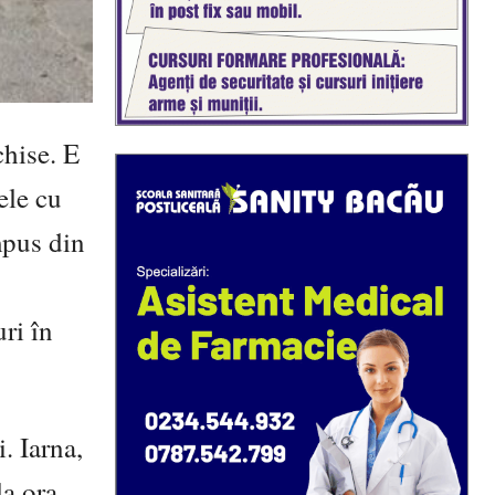
chise. E
ele cu
mpus din
uri în
. Iarna,
la ora