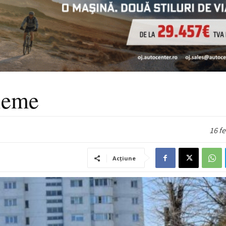
bleme
16 f
Acțiune