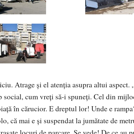
iciu. Atrage și el atenția asupra altui aspect.
 social, cum vreți să-i spuneți. Cel din mijloc
piață în cărucior. E dreptul lor! Unde e ram
lo, că mai e și suspendat la jumătate de metr
trasate locuri de parcare. Se vede! De ce au p