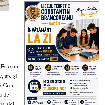
 „Este un
, are și
pa? Cum
u de
us aici