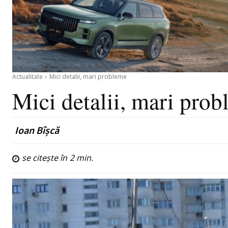
Actualitate
Mici detalii, mari probleme
Mici detalii, mari pro
Ioan Bîșcă
se citește în
2
min.