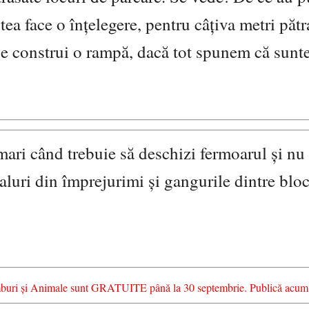
ea face o înțelegere, pentru câțiva metri pătr
 se construi o rampă, dacă tot spunem că sun
ari când trebuie să deschizi fermoarul și nu 
caluri din împrejurimi și gangurile dintre bloc
chimburi și Animale sunt GRATUITE până la 30 septembrie. Publică acum