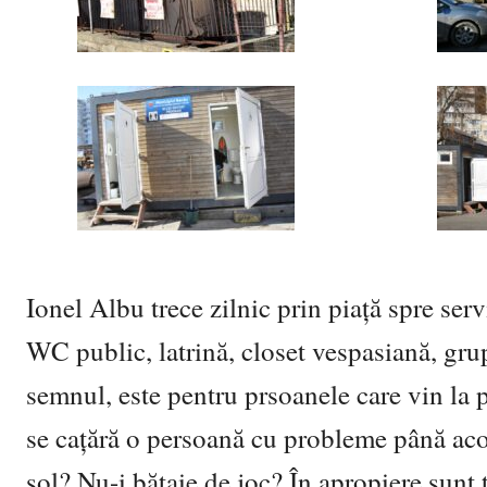
Ionel Albu trece zilnic prin piață spre serv
WC public, latrină, closet vespasiană, grup
semnul, este pentru prsoanele care vin la 
se cațără o persoană cu probleme până aco
sol? Nu-i bătaie de joc? În apropiere sunt 