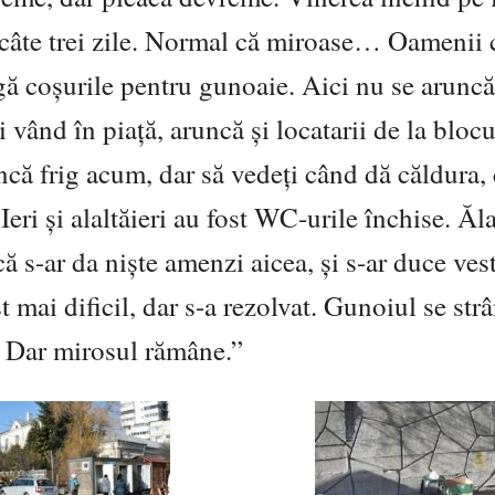
 câte trei zile. Normal că miroase… Oamenii 
ângă coșurile pentru gunoaie. Aici nu se arun
 vând în piață, aruncă și locatarii de la blocu
 încă frig acum, dar să vedeți când dă căldura
eri și alaltăieri au fost WC-urile închise. Ăl
ă s-ar da niște amenzi aicea, și s-ar duce ves
t mai dificil, dar s-a rezolvat. Gunoiul se str
. Dar mirosul rămâne.”