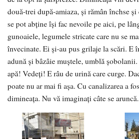
două-trei după-amiaza, și rămân închse și
se pot abține își fac nevoile pe aici, pe l
gunoaiele, legumele stricate care nu se mai
învecinate. Ei și-au pus grilaje la scări. E
adună și bâzâie muștele, umblă șobolanii. I
apă! Vedeți! E râu de urină care curge. Dac
poate nu ar mai fi așa. Cu canalizarea a fos
dimineața. Nu vă imaginați câte se aruncă