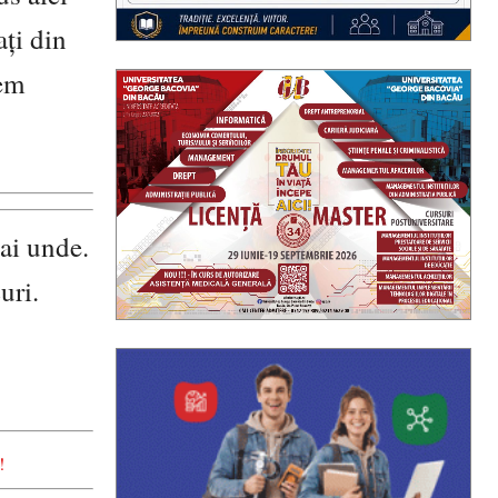
ați din
tem
ai unde.
uri.
!