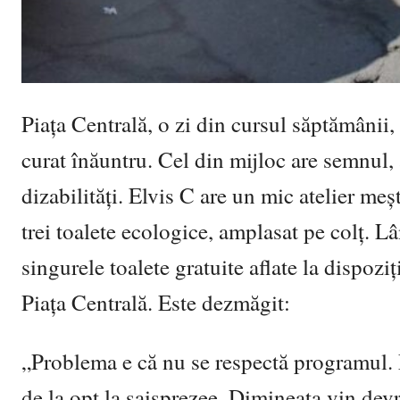
Piața Centrală, o zi din cursul săptămânii, 
curat înăuntru. Cel din mijloc are semnul,
dizabilități. Elvis C are un mic atelier m
trei toalete ecologice, amplasat pe colț. L
singurele toalete gratuite aflate la dispozi
Piața Centrală. Este dezmăgit:
„Problema e că nu se respectă programul. E
de la opt la șaisprezee. Dimineața vin dev