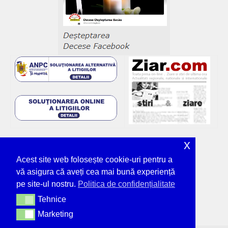
x
Acest site web folosește cookie-uri pentru a
vă asigura că aveți cea mai bună experiență
pe site-ul nostru.
Politica de confidențialitate
Tehnice
Tehnice
Marketing
Marketing