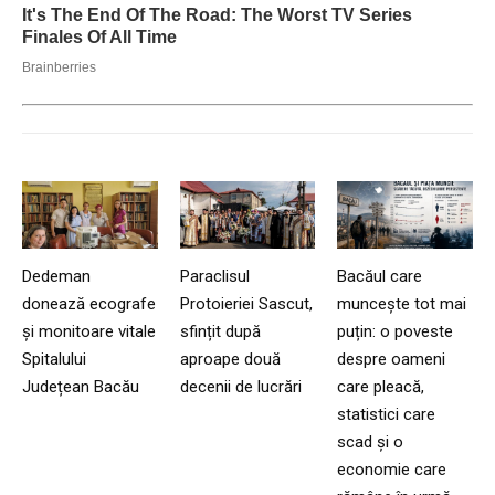
Dedeman
Paraclisul
Bacăul care
donează ecografe
Protoieriei Sascut,
muncește tot mai
și monitoare vitale
sfințit după
puțin: o poveste
Spitalului
aproape două
despre oameni
Județean Bacău
decenii de lucrări
care pleacă,
statistici care
scad și o
economie care