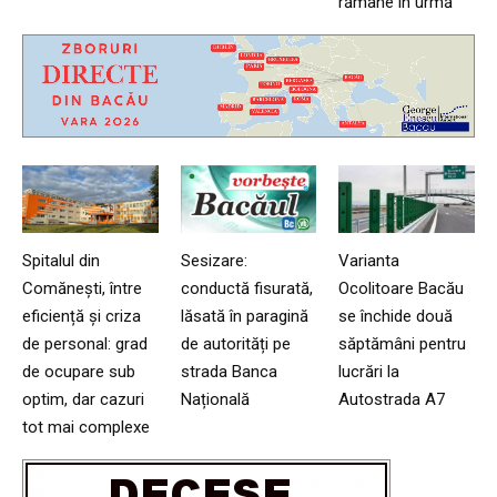
rămâne în urmă
Spitalul din
Sesizare:
Varianta
Comănești, între
conductă fisurată,
Ocolitoare Bacău
eficiență și criza
lăsată în paragină
se închide două
de personal: grad
de autorități pe
săptămâni pentru
de ocupare sub
strada Banca
lucrări la
optim, dar cazuri
Națională
Autostrada A7
tot mai complexe