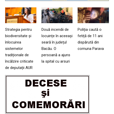
Strategia pentru
Două incendii de
Poliția caută o
biodiversitate și
locuințe în aceeași
fetiță de 11 ani
înlocuirea
seară în județul
dispărută din
sistemelor
Bacău. O
comuna Parava
tradiționale de
persoană a ajuns
încălzire criticate
la spital cu arsuri
de deputații AUR