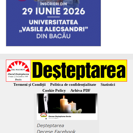
Termeni și Condiții
Politica de confidențialitate
Statistici
Cookie Policy
Arhiva PDF