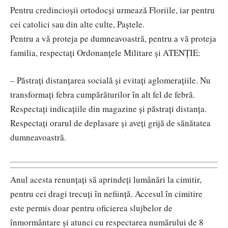
Pentru credincioșii ortodocși urmează Floriile, iar pentru
cei catolici sau din alte culte, Paștele.
Pentru a vă proteja pe dumneavoastră, pentru a vă proteja
familia, respectați Ordonanțele Militare și ATENȚIE:
– Păstrați distanțarea socială și evitați aglomerațiile. Nu
transformați febra cumpărăturilor în alt fel de febră.
Respectați indicațiile din magazine și păstrați distanța.
Respectați orarul de deplasare și aveți grijă de sănătatea
dumneavoastră.
Anul acesta renunțați să aprindeți lumânări la cimitir,
pentru cei dragi trecuți în neființă. Accesul în cimitire
este permis doar pentru oficierea slujbelor de
înmormântare și atunci cu respectarea numărului de 8