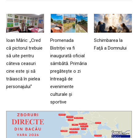
Ioan Măric: „Cred
Promenada
Schimbarea la
că pictorul trebuie
Bistriței va fi
Faţă a Domnului
să uite pentru
inaugurată oficial
câteva ceasuri
sâmbătă. Primăria
cine este și să
pregătește o zi
trăiască în pielea
întreagă de
personajului”
evenimente
culturale și
sportive