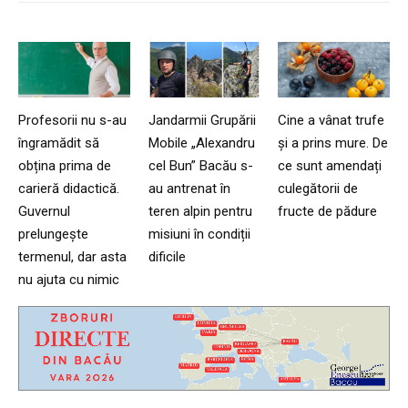
Profesorii nu s-au
Jandarmii Grupării
Cine a vânat trufe
îngramădit să
Mobile „Alexandru
și a prins mure. De
obțina prima de
cel Bun” Bacău s-
ce sunt amendați
carieră didactică.
au antrenat în
culegătorii de
Guvernul
teren alpin pentru
fructe de pădure
prelungește
misiuni în condiții
termenul, dar asta
dificile
nu ajuta cu nimic