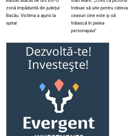
Bărbat atacat de urs într-o
Ioan Măric: „Cred că pictorul
zonă împădurită din județul
trebuie să uite pentru câteva
Bacău. Victima a ajuns la
ceasuri cine este și să
spital
trăiască în pielea
personajului”