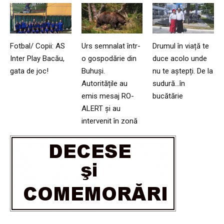
Fotbal/ Copii: AS
Urs semnalat într-
Drumul în viață te
Inter Play Bacău,
o gospodărie din
duce acolo unde
gata de joc!
Buhuși.
nu te aștepți. De la
Autoritățile au
sudură…în
emis mesaj RO-
bucătărie
ALERT și au
intervenit în zonă