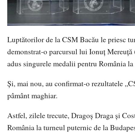
Luptătorilor de la CSM Bacău le priesc tu
demonstrat-o parcursul lui Ionuț Mereuță (
adus singurele medalii pentru România la 
Și, mai nou, au confirmat-o rezultatele „C
pâmânt maghiar.
Astfel, zilele trecute, Dragoș Draga și C
România la turneul puternic de la Budapest