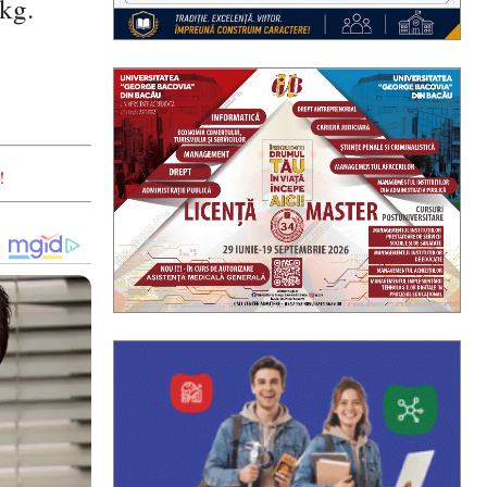
 kg.
!