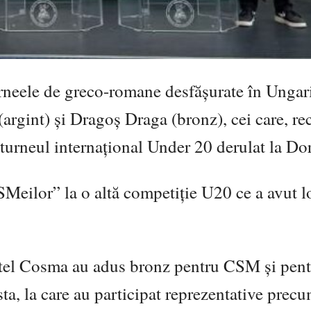
rneele de greco-romane desfășurate în Ungar
argint) și Dragoș Draga (bronz), cei care, re
turneul internațional Under 20 derulat la Do
SMeilor” la o altă competiție U20 ce a avut l
ostel Cosma au adus bronz pentru CSM și pen
a, la care au participat reprezentative prec