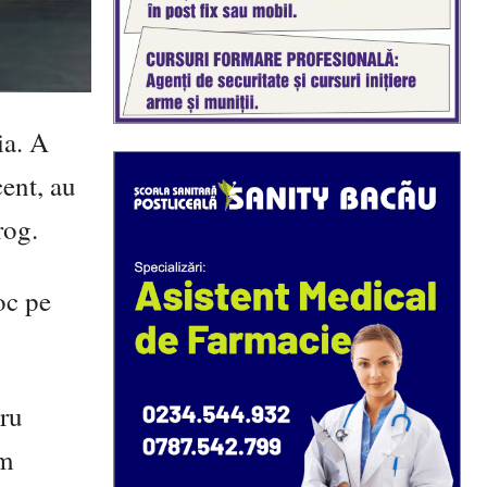
ia. A
cent, au
rog.
oc pe
tru
um