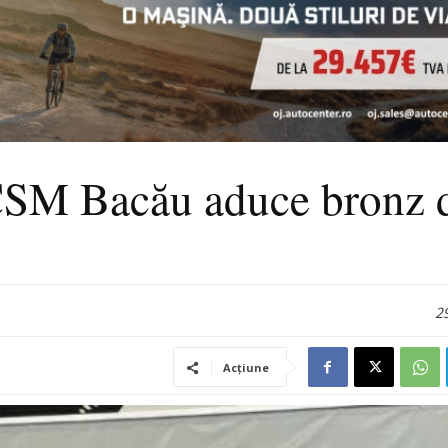
CSM Bacău aduce bronz 
29
Acțiune