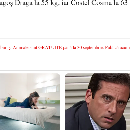
ragoș Draga la 55 kg, iar Costel Cosma la 63
chimburi și Animale sunt GRATUITE până la 30 septembrie. Publică acum