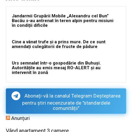
Jandarmii Grupării Mobile „Alexandru cel Bun”
Bacău s-au antrenat în teren alpin pentru misiuni
în condiții dificile
Cine a vânat trufe și a prins mure. De ce sunt
amendați culegătorii de fructe de pădure
Urs semnalat într-o gospodărie din Buhuși.
Autoritățile au emis mesaj RO-ALERT și au
intervenit în zonă
Abonați-vă la canalul Telegram Deșteptarea
pentru știri necenzurate de "standardele
comunității"
Anunțuri
Vând apartament 3 camere