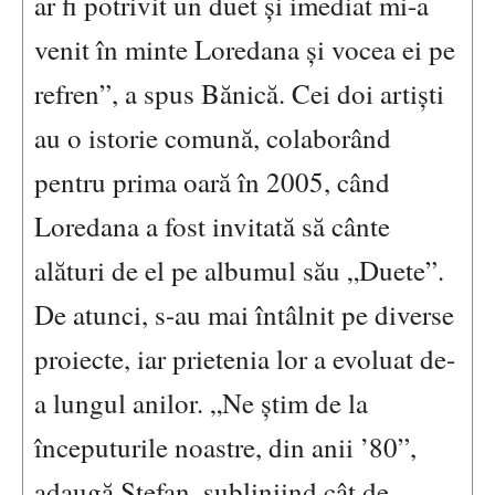
ar fi potrivit un duet și imediat mi-a
venit în minte Loredana și vocea ei pe
refren”, a spus Bănică. Cei doi artiști
au o istorie comună, colaborând
pentru prima oară în 2005, când
Loredana a fost invitată să cânte
alături de el pe albumul său „Duete”.
De atunci, s-au mai întâlnit pe diverse
proiecte, iar prietenia lor a evoluat de-
a lungul anilor. „Ne știm de la
începuturile noastre, din anii ’80”,
adaugă Ștefan, subliniind cât de