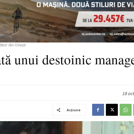
itor din Onești
ată unui destoinic manag
18 oc
Acțiune