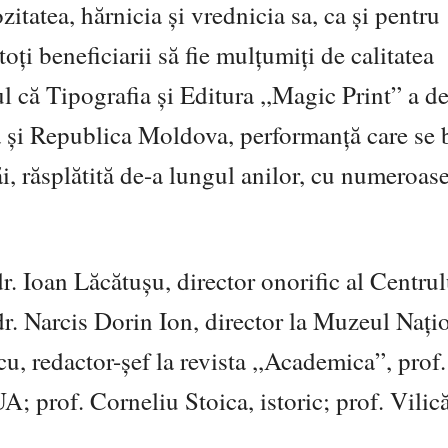
tatea, hărnicia și vrednicia sa, ca și pentru
toți beneficiarii să fie mulțumiți de calitatea
ul că Tipografia și Editura ,,Magic Print” a d
a și Republica Moldova, performanță care se
săi, răsplătită de-a lungul anilor, cu numeroas
r. Ioan Lăcătușu, director onorific al Centrul
r. Narcis Dorin Ion, director la Muzeul Nați
cu, redactor-șef la revista ,,Academica”, prof.
; prof. Corneliu Stoica, istoric; prof. Vilic