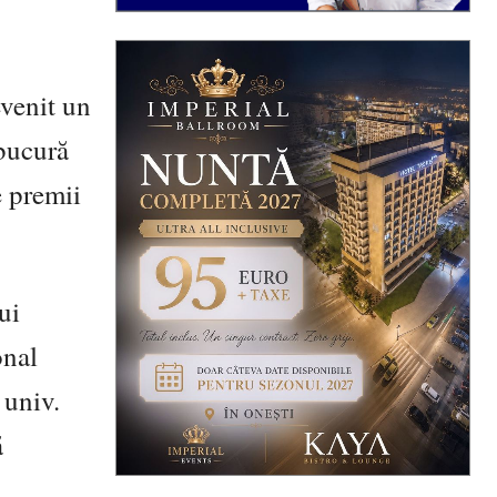
evenit un
 bucură
e premii
ui
onal
 univ.
ă