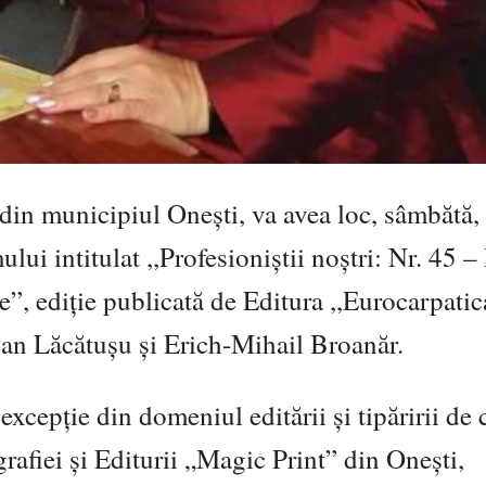
din municipiul Onești, va avea loc, sâmbătă,
lui intitulat ,,Profesioniștii noștri: Nr. 45 –
e”, ediție publicată de Editura ,,Eurocarpatic
Ioan Lăcătușu și Erich-Mihail Broanăr.
xcepție din domeniul editării și tipăririi de c
fiei și Editurii „Magic Print” din Onești,