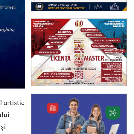
 artistic
ului
 și