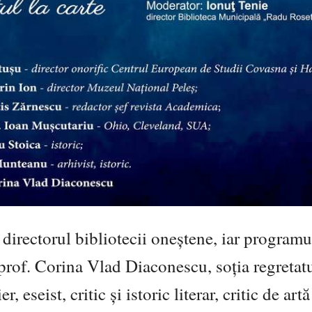
irectorul bibliotecii oneștene, iar programul
 prof. Corina Vlad Diaconescu, soția regretat
eseist, critic și istoric literar, critic de artă