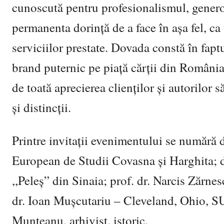
cunoscută pentru profesionalismul, generozi
permanenta dorință de a face în așa fel, ca 
serviciilor prestate. Dovada constă în fapt
brand puternic pe piață cărții din Români
de toată aprecierea clienților și autorilor 
și distincții.
Printre invitații evenimentului se numără d
European de Studii Covasna și Harghita; d
,,Peleș” din Sinaia; prof. dr. Narcis Zărnes
dr. Ioan Mușcutariu – Cleveland, Ohio, SUA
Munteanu, arhivist, istoric.