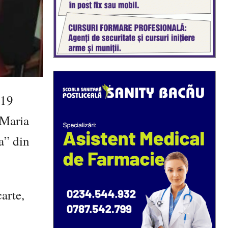
 19
 Maria
a” din
arte,