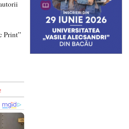
autorii
c Print”
!