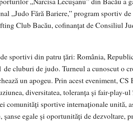
porturilor „Narcisa Lecușanu” din Bacău a g
onal „Judo Fără Bariere,” program sportiv de u
ting Club Bacău, cofinanțat de Consiliul Ju
de sportivi din patru țări: România, Republi
 de cluburi de judo. Turneul a cunoscut o cr
archează un apogeu. Prin acest eveniment, CS
nea, diversitatea, toleranța și fair-play-ul 
ei comunități sportive internaționale unită, as
, șanse egale și oportunități de dezvoltare, 