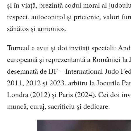
și în viață, prezintă codul moral al judoulu
respect, autocontrol și prietenie, valori f
sănătos și armonios.
Turneul a avut și doi invitați specia
li: An
europeană și reprezentantă a României la 
desemnată de IJF – International Judo Fed
2011, 2012 și 2023, arbitru la Jocurile Pa
Londra (2012) și Paris (2024). Cei doi invi
muncă, curaj, sacrificiu și dedicare.