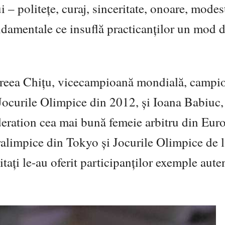
i – politețe, curaj, sinceritate, onoare, modes
undamentale ce insuflă practicanților un mod d
dreea Chițu, vicecampioană mondială, campi
Jocurile Olimpice din 2012, și Ioana Babiuc,
eration cea mai bună femeie arbitru din Eur
ralimpice din Tokyo și Jocurile Olimpice de l
tați le-au oferit participanților exemple aute