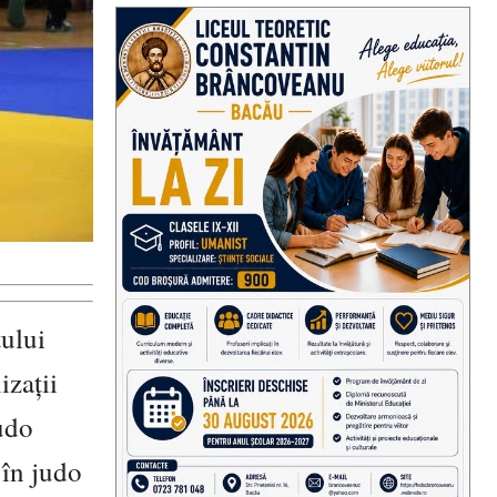
tului
izații
udo
 în judo