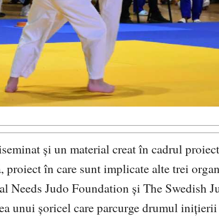
seminat și un material creat în cadrul proiec
oiect în care sunt implicate alte trei organ
cial Needs Judo Foundation și The Swedish J
ea unui șoricel care parcurge drumul inițierii