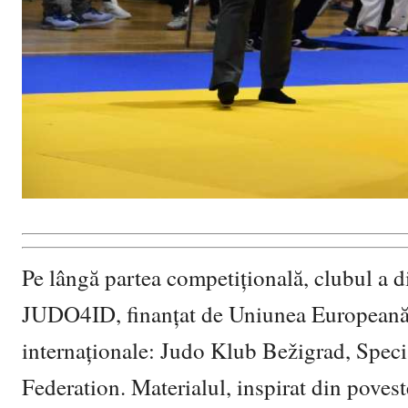
Pe lângă partea competițională, clubul a di
JUDO4ID, finanțat de Uniunea Europeană, pr
internaționale: Judo Klub Bežigrad, Spe
Federation. Materialul, inspirat din povest