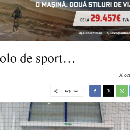
colo de sport…
30 oc
Acțiune