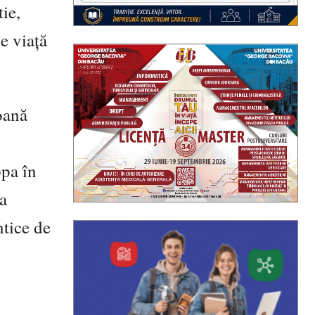
tie,
e viață
oană
opa în
a
ntice de