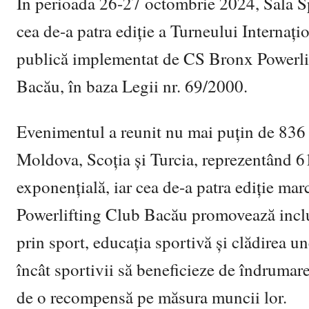
În perioada 26-27 octombrie 2024, Sala S
cea de-a patra ediție a Turneului Internați
publică implementat de CS Bronx Powerlif
Bacău, în baza Legii nr. 69/2000.
Evenimentul a reunit nu mai puțin de 836 
Moldova, Scoția și Turcia, reprezentând 61
exponențială, iar cea de-a patra ediție m
Powerlifting Club Bacău promovează incluziu
prin sport, educația sportivă și clădirea un
încât sportivii să beneficieze de îndrumare
de o recompensă pe măsura muncii lor.