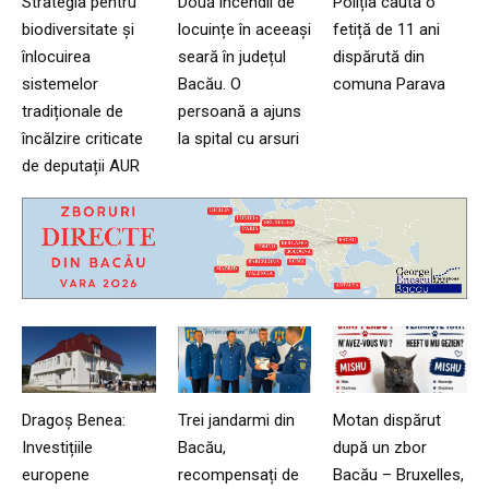
Strategia pentru
Două incendii de
Poliția caută o
biodiversitate și
locuințe în aceeași
fetiță de 11 ani
înlocuirea
seară în județul
dispărută din
sistemelor
Bacău. O
comuna Parava
tradiționale de
persoană a ajuns
încălzire criticate
la spital cu arsuri
de deputații AUR
Dragoș Benea:
Trei jandarmi din
Motan dispărut
Investițiile
Bacău,
după un zbor
europene
recompensați de
Bacău – Bruxelles,