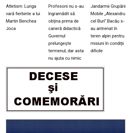
Atletism: Lunga
Profesorii nu s-au
Jandarmii Grupării
vară fierbinte a lui
îngramădit să
Mobile „Alexandru
Martin Benchea
obțina prima de
cel Bun” Bacău s-
Joca
carieră didactică.
au antrenat în
Guvernul
teren alpin pentru
prelungește
misiuni în condiții
termenul, dar asta
dificile
nu ajuta cu nimic