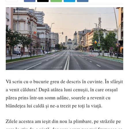
Vă scriu cu o bucurie greu de descris în cuvinte. În sfârșit
a venit căldura! După atâtea luni cenușii, în care orașul
părea prins într-un somn adânc, soarele a revenit cu
blândețea lui caldă și ne-a trezit pe toți la viață.
Zilele acestea am ieșit din nou la plimbare, pe străzile pe