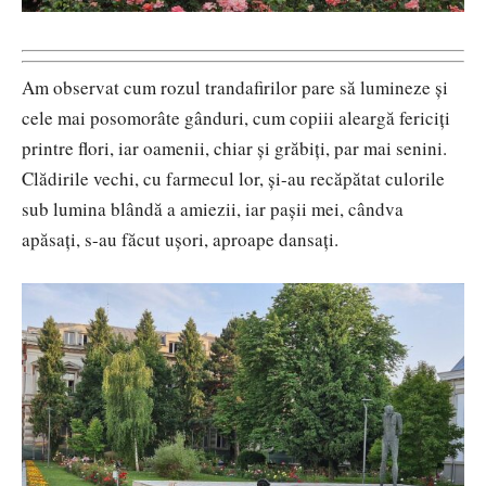
Am observat cum rozul trandafirilor pare să lumineze și
cele mai posomorâte gânduri, cum copiii aleargă fericiți
printre flori, iar oamenii, chiar și grăbiți, par mai senini.
Clădirile vechi, cu farmecul lor, și-au recăpătat culorile
sub lumina blândă a amiezii, iar pașii mei, cândva
apăsați, s-au făcut ușori, aproape dansați.