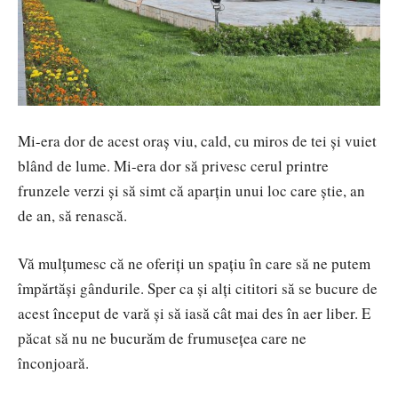
Mi-era dor de acest oraș viu, cald, cu miros de tei și vuiet
blând de lume. Mi-era dor să privesc cerul printre
frunzele verzi și să simt că aparțin unui loc care știe, an
de an, să renască.
Vă mulțumesc că ne oferiți un spațiu în care să ne putem
împărtăși gândurile. Sper ca și alți cititori să se bucure de
acest început de vară și să iasă cât mai des în aer liber. E
păcat să nu ne bucurăm de frumusețea care ne
înconjoară.