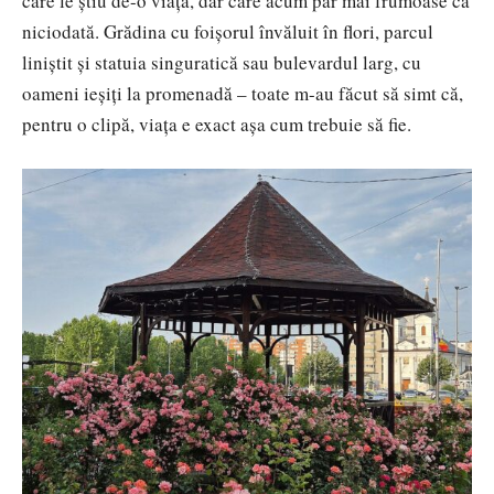
care le știu de-o viață, dar care acum par mai frumoase ca
niciodată. Grădina cu foișorul învăluit în flori, parcul
liniștit și statuia singuratică sau bulevardul larg, cu
oameni ieșiți la promenadă – toate m-au făcut să simt că,
pentru o clipă, viața e exact așa cum trebuie să fie.