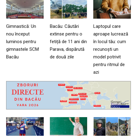
Gimnastică: Un
Bacău: Căutări
Laptopul care
nou început
extinse pentru o
aproape lucrează
luminos pentru
fetiță de 11 ani din
în locul tău: cum
gimnastele SCM
Parava, dispărută
recunoști un
Bacău
de două zile
model potrivit
pentru ritmul de
azi