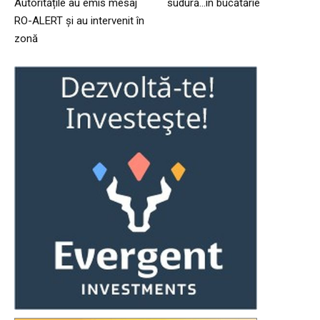
Autoritățile au emis mesaj
sudură…în bucătărie
RO-ALERT și au intervenit în
zonă