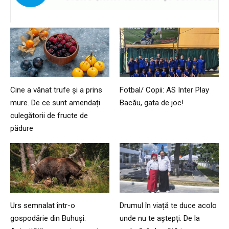
Cine a vânat trufe și a prins
Fotbal/ Copii: AS Inter Play
mure. De ce sunt amendați
Bacău, gata de joc!
culegătorii de fructe de
pădure
Urs semnalat într-o
Drumul în viață te duce acolo
gospodărie din Buhuși.
unde nu te aștepți. De la