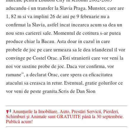
aducandu-i un transfer la Slavia Praga. Munster, care are
1, 82 m si va implini 26 de ani pe 9 februarie nu a
confirmat la Slavia, astfel incat incearca acum sa dea un
nou sens carierei sale. Momentul de cotitura s-ar putea
produce chiar la Bacau. Asta doar in cazul in care
probele de joc pe care urmeaza sa le dea irlandezul il vor
convinge pe Costel Orac. aToti stranierii care vor veni la
noi vor sustine probe de joc. Daca vor confirma, vor
ramane”, a declarat Orac, care spera ca eficacitatea
atacului sa creasca in retur. Eventual, gratie golurilor ce
vor veni de peste granita.
Scris de Dan Sion
Anunțurile la Imobiliare, Auto, Prestări Servicii, Pierderi,
Schimburi și Animale sunt GRATUITE până la 30 septembrie.
Publică acum!