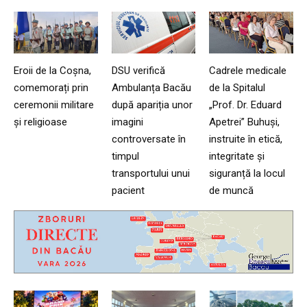
Eroii de la Coșna,
DSU verifică
Cadrele medicale
comemorați prin
Ambulanța Bacău
de la Spitalul
ceremonii militare
după apariția unor
„Prof. Dr. Eduard
și religioase
imagini
Apetrei” Buhuși,
controversate în
instruite în etică,
timpul
integritate și
transportului unui
siguranță la locul
pacient
de muncă