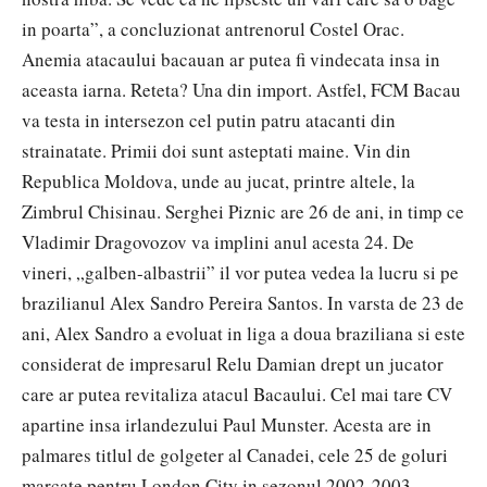
in poarta”, a concluzionat antrenorul Costel Orac.
Anemia atacaului bacauan ar putea fi vindecata insa in
aceasta iarna. Reteta? Una din import. Astfel, FCM Bacau
va testa in intersezon cel putin patru atacanti din
strainatate. Primii doi sunt asteptati maine. Vin din
Republica Moldova, unde au jucat, printre altele, la
Zimbrul Chisinau. Serghei Piznic are 26 de ani, in timp ce
Vladimir Dragovozov va implini anul acesta 24. De
vineri, „galben-albastrii” il vor putea vedea la lucru si pe
brazilianul Alex Sandro Pereira Santos. In varsta de 23 de
ani, Alex Sandro a evoluat in liga a doua braziliana si este
considerat de impresarul Relu Damian drept un jucator
care ar putea revitaliza atacul Bacaului. Cel mai tare CV
apartine insa irlandezului Paul Munster. Acesta are in
palmares titlul de golgeter al Canadei, cele 25 de goluri
marcate pentru London City in sezonul 2002-2003