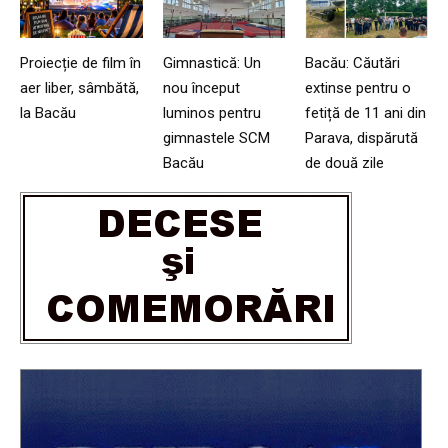
Proiecție de film în
Gimnastică: Un
Bacău: Căutări
aer liber, sâmbătă,
nou început
extinse pentru o
la Bacău
luminos pentru
fetiță de 11 ani din
gimnastele SCM
Parava, dispărută
Bacău
de două zile