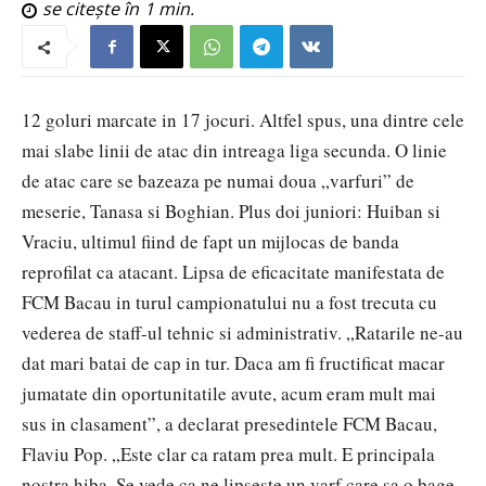
se citește în
1
min.
12 goluri marcate in 17 jocuri. Altfel spus, una dintre cele
mai slabe linii de atac din intreaga liga secunda. O linie
de atac care se bazeaza pe numai doua „varfuri” de
meserie, Tanasa si Boghian. Plus doi juniori: Huiban si
Vraciu, ultimul fiind de fapt un mijlocas de banda
reprofilat ca atacant. Lipsa de eficacitate manifestata de
FCM Bacau in turul campionatului nu a fost trecuta cu
vederea de staff-ul tehnic si administrativ. „Ratarile ne-au
dat mari batai de cap in tur. Daca am fi fructificat macar
jumatate din oportunitatile avute, acum eram mult mai
sus in clasament”, a declarat presedintele FCM Bacau,
Flaviu Pop. „Este clar ca ratam prea mult. E principala
nostra hiba. Se vede ca ne lipseste un varf care sa o bage