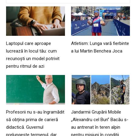
Laptopul care aproape
Atletism: Lunga vară fierbinte
lucrează în locul tău: cum
a lui Martin Benchea Joca
recunoști un model potrivit
pentru ritmul de azi
Profesorii nu s-au îngramădit
Jandarmii Grupării Mobile
să obțina prima de carieră
„Alexandru cel Bun” Bacău s-
didactică. Guvernul
au antrenat în teren alpin
prelungește termenul, dar
pentru misiuni în condiții