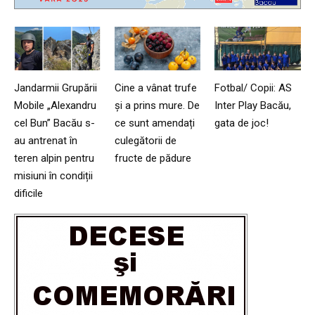
Jandarmii Grupării
Cine a vânat trufe
Fotbal/ Copii: AS
Mobile „Alexandru
și a prins mure. De
Inter Play Bacău,
cel Bun” Bacău s-
ce sunt amendați
gata de joc!
au antrenat în
culegătorii de
teren alpin pentru
fructe de pădure
misiuni în condiții
dificile