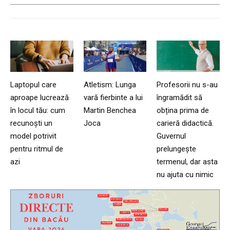
Laptopul care
Atletism: Lunga
Profesorii nu s-au
aproape lucrează
vară fierbinte a lui
îngramădit să
în locul tău: cum
Martin Benchea
obțina prima de
recunoști un
Joca
carieră didactică.
model potrivit
Guvernul
pentru ritmul de
prelungește
azi
termenul, dar asta
nu ajuta cu nimic