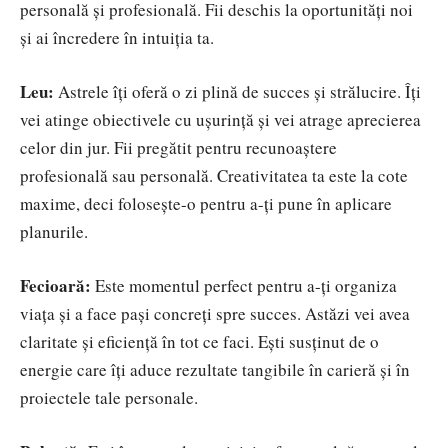
personală și profesională. Fii deschis la oportunități noi
și ai încredere în intuiția ta.
Leu:
Astrele îți oferă o zi plină de succes și strălucire. Îți
vei atinge obiectivele cu ușurință și vei atrage aprecierea
celor din jur. Fii pregătit pentru recunoaștere
profesională sau personală. Creativitatea ta este la cote
maxime, deci folosește-o pentru a-ți pune în aplicare
planurile.
Fecioară:
Este momentul perfect pentru a-ți organiza
viața și a face pași concreți spre succes. Astăzi vei avea
claritate și eficiență în tot ce faci. Ești susținut de o
energie care îți aduce rezultate tangibile în carieră și în
proiectele tale personale.