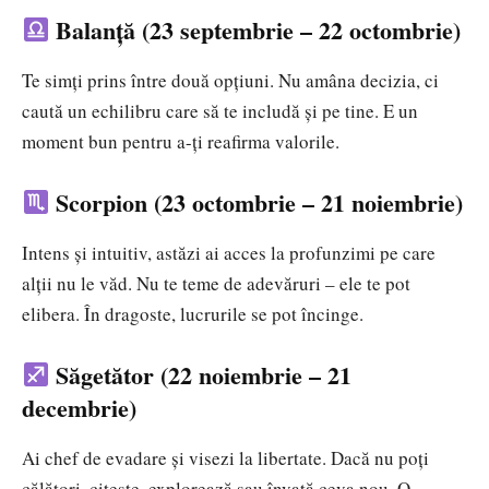
Balanță (23 septembrie – 22 octombrie)
Te simți prins între două opțiuni. Nu amâna decizia, ci
caută un echilibru care să te includă și pe tine. E un
moment bun pentru a-ți reafirma valorile.
Scorpion (23 octombrie – 21 noiembrie)
Intens și intuitiv, astăzi ai acces la profunzimi pe care
alții nu le văd. Nu te teme de adevăruri – ele te pot
elibera. În dragoste, lucrurile se pot încinge.
Săgetător (22 noiembrie – 21
decembrie)
Ai chef de evadare și visezi la libertate. Dacă nu poți
călători, citește, explorează sau învață ceva nou. O