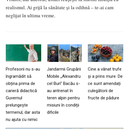
realismul. Ai grijă la sănătate și la odihnă – te-ai cam
neglijat în ultima vreme.
Profesorii nu s-au
Jandarmii Grupării
Cine a vânat trufe
îngramădit să
Mobile „Alexandru
și a prins mure. De
obțina prima de
cel Bun” Bacău s-
ce sunt amendați
carieră didactică.
au antrenat în
culegătorii de
Guvernul
teren alpin pentru
fructe de pădure
prelungește
misiuni în condiții
termenul, dar asta
dificile
nu ajuta cu nimic