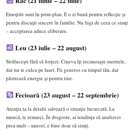
Rac (21 iunie – 22 iulie)
Emoțiile sunt în prim-plan. E o zi bună pentru reflecție și
pentru discuții sincere în familie. Nu fugi de ceea ce simți
– acceptarea aduce eliberare.
Leu (23 iulie – 22 august)
Strălucești fără să forțezi. Cineva îți recunoaște meritele,
dar nu te culca pe lauri. Fii generos cu timpul tău, dar
păstrează energie și pentru tine.
Fecioară (23 august – 22 septembrie)
Atenția ta la detalii salvează o situație încurcată. La
muncă, te remarci. În dragoste, ai tendința să analizezi
prea mult – uneori, e bine doar să simți.