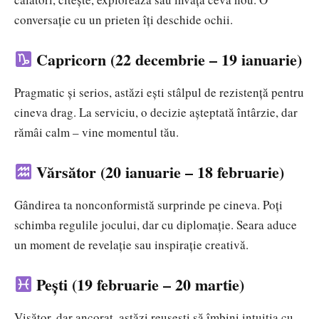
conversație cu un prieten îți deschide ochii.
Capricorn (22 decembrie – 19 ianuarie)
Pragmatic și serios, astăzi ești stâlpul de rezistență pentru
cineva drag. La serviciu, o decizie așteptată întârzie, dar
rămâi calm – vine momentul tău.
Vărsător (20 ianuarie – 18 februarie)
Gândirea ta nonconformistă surprinde pe cineva. Poți
schimba regulile jocului, dar cu diplomație. Seara aduce
un moment de revelație sau inspirație creativă.
Pești (19 februarie – 20 martie)
Visător, dar ancorat, astăzi reușești să îmbini intuiția cu