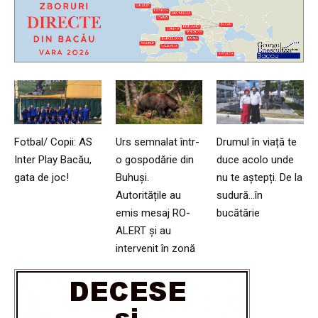
Fotbal/ Copii: AS
Urs semnalat într-
Drumul în viață te
Inter Play Bacău,
o gospodărie din
duce acolo unde
gata de joc!
Buhuși.
nu te aștepți. De la
Autoritățile au
sudură…în
emis mesaj RO-
bucătărie
ALERT și au
intervenit în zonă