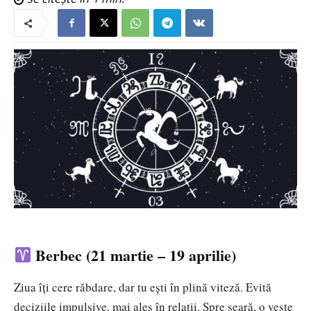
Berbec (21 martie – 19 aprilie)
Ziua îți cere răbdare, dar tu ești în plină viteză. Evită
deciziile impulsive, mai ales în relații. Spre seară, o veste