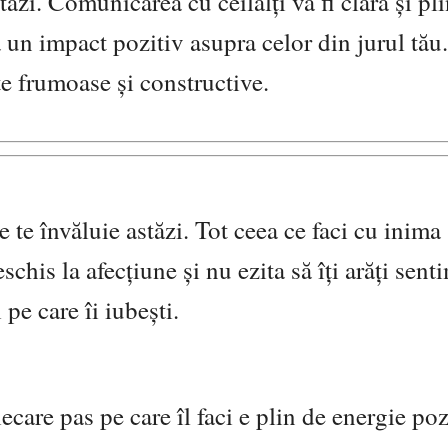
tăzi. Comunicarea cu ceilalți va fi clară și pl
ea un impact pozitiv asupra celor din jurul tău.
țe frumoase și constructive.
e te învăluie astăzi. Tot ceea ce faci cu inima
schis la afecțiune și nu ezita să îți arăți sent
pe care îi iubești.
care pas pe care îl faci e plin de energie pozi