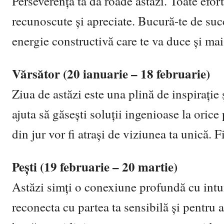
Perseverența ta dă roade astăzi. Toate efor
recunoscute și apreciate. Bucură-te de succ
energie constructivă care te va duce și mai
Vărsător (20 ianuarie – 18 februarie)
Ziua de astăzi este una plină de inspirație 
ajuta să găsești soluții ingenioase la oric
din jur vor fi atrași de viziunea ta unică. Fi
Pești (19 februarie – 20 martie)
Astăzi simți o conexiune profundă cu intuiți
reconecta cu partea ta sensibilă și pentru 