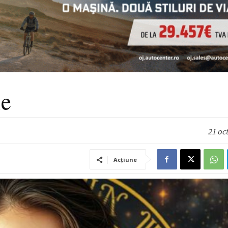
ie
21 oc
Acțiune