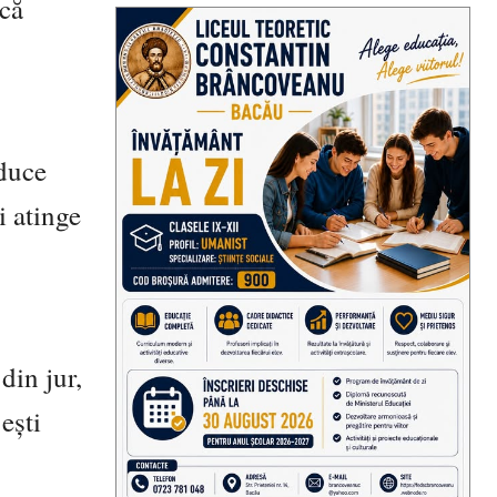
 că
aduce
i atinge
din jur,
ești