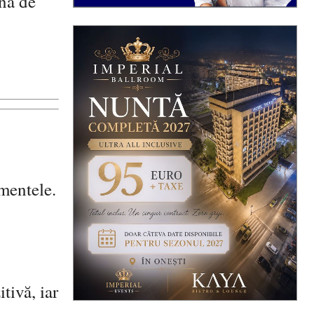
ină de
imentele.
tivă, iar