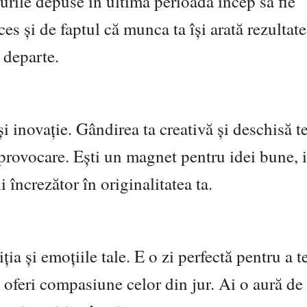
turile depuse în ultima perioadă încep să fie
es și de faptul că munca ta își arată rezultate
 departe.
și inovație. Gândirea ta creativă și deschisă t
e provocare. Ești un magnet pentru idei bune, i
i încrezător în originalitatea ta.
a și emoțiile tale. E o zi perfectă pentru a t
a oferi compasiune celor din jur. Ai o aură de