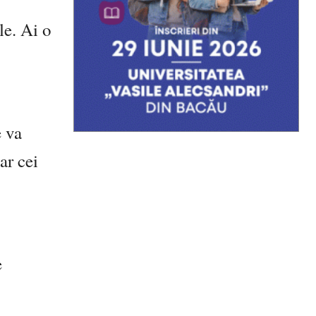
le. Ai o
e va
ar cei
e