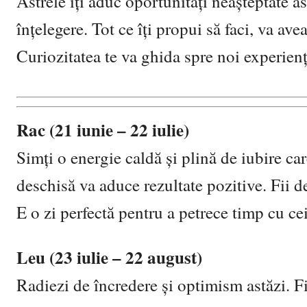
Astrele îți aduc oportunități neașteptate as
înțelegere. Tot ce îți propui să faci, va av
Curiozitatea te va ghida spre noi experien
Rac (21 iunie – 22 iulie)
Simți o energie caldă și plină de iubire car
deschisă va aduce rezultate pozitive. Fii de
E o zi perfectă pentru a petrece timp cu cei 
Leu (23 iulie – 22 august)
Radiezi de încredere și optimism astăzi. Fie