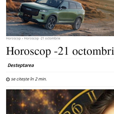
Horoscop
Horoscop -21 octombrie
Horoscop -21 octombr
Desteptarea
se citește în
2
min.