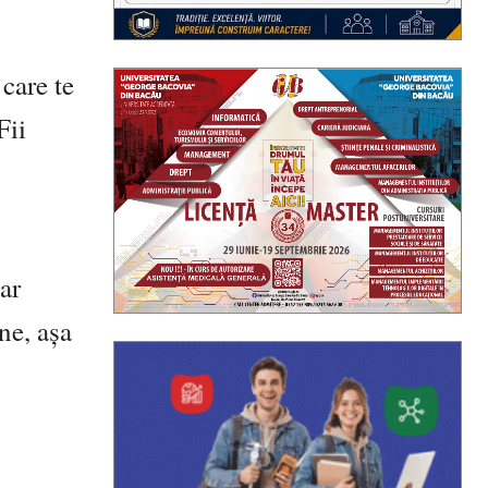
 care te
Fii
iar
ne, așa