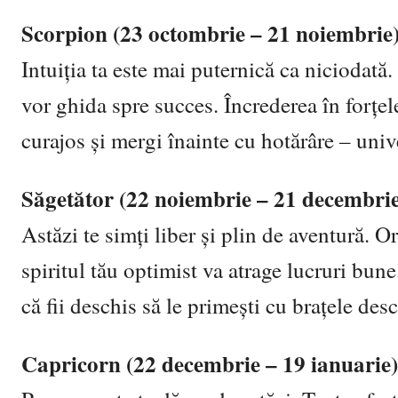
Scorpion (23 octombrie – 21 noiembrie
Intuiția ta este mai puternică ca niciodată.
vor ghida spre succes. Încrederea în forțele
curajos și mergi înainte cu hotărâre – univ
Săgetător (22 noiembrie – 21 decembrie
Astăzi te simți liber și plin de aventură. Or
spiritul tău optimist va atrage lucruri bune
că fii deschis să le primești cu brațele desc
Capricorn (22 decembrie – 19 ianuarie)