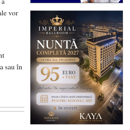
 a
ale vor
nt
a sau în