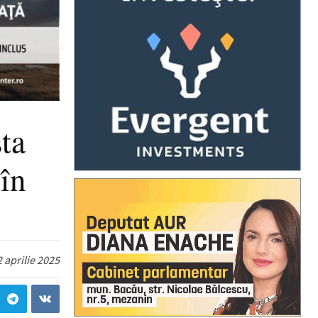
ta
 în
 aprilie 2025