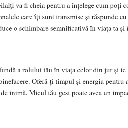
ilalți va fi cheia pentru a înțelege cum poți c
emnalele care îți sunt transmise și răspunde cu
duce o schimbare semnificativă în viața ta și 
undă a rolului tău în viața celor din jur și te
inefacere. Oferă-ți timpul și energia pentru a
e de inimă. Micul tău gest poate avea un impa