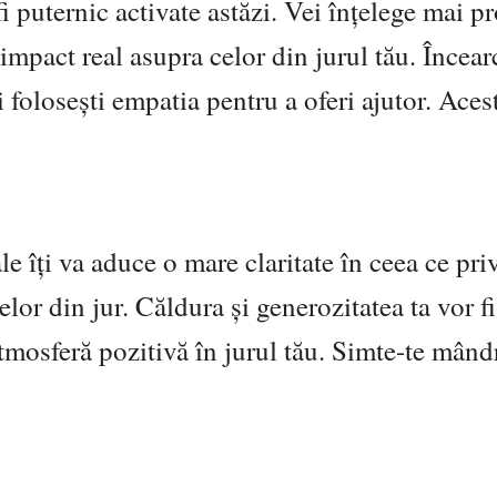
fi puternic activate astăzi. Vei înțelege mai p
mpact real asupra celor din jurul tău. Încearc
i folosești empatia pentru a oferi ajutor. Aces
le îți va aduce o mare claritate în ceea ce pri
elor din jur. Căldura și generozitatea ta vor fi
 atmosferă pozitivă în jurul tău. Simte-te mând