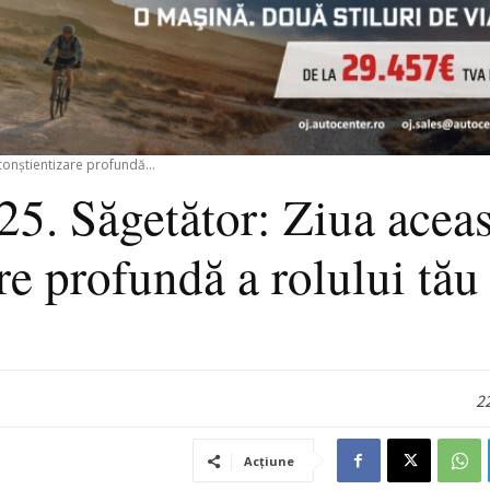
conștientizare profundă...
25. Săgetător: Ziua aceas
re profundă a rolului tău
22
Acțiune