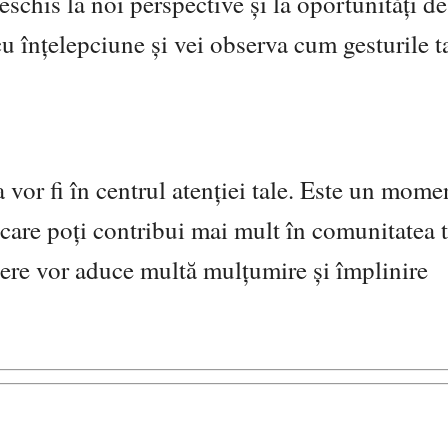
deschis la noi perspective și la oportunități de
u înțelepciune și vei observa cum gesturile t
a vor fi în centrul atenției tale. Este un mome
n care poți contribui mai mult în comunitatea t
acere vor aduce multă mulțumire și împlinire