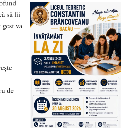
rofund
ă să fii
t gest va
vește
ru de