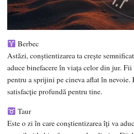
Berbec
Astăzi, conștientizarea ta crește semnificat
aduce binefacere în viața celor din jur. Fii 
pentru a sprijini pe cineva aflat în nevoie.
satisfacție profundă pentru tine.
Taur
Este o zi în care conștientizarea îți va adu