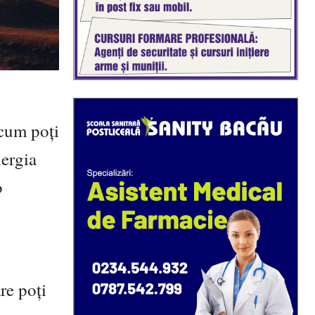
 cum poți
nergia
o
re poți