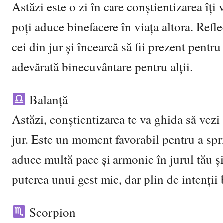
Astăzi este o zi în care conștientizarea îț
poți aduce binefacere în viața altora. Refle
cei din jur și încearcă să fii prezent pentru
adevărată binecuvântare pentru alții.
Balanță
Astăzi, conștientizarea te va ghida să vezi
jur. Este un moment favorabil pentru a spri
aduce multă pace și armonie în jurul tău ș
puterea unui gest mic, dar plin de intenții
Scorpion