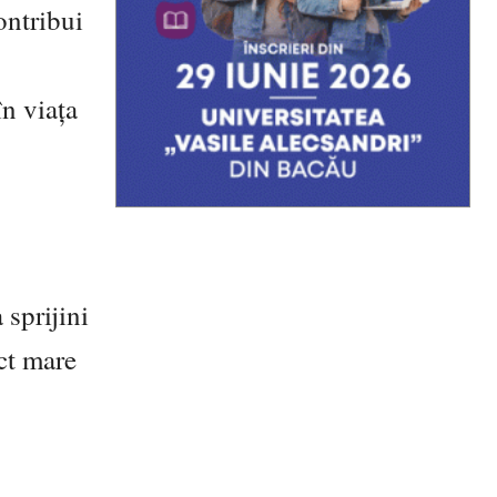
ontribui
în viața
 sprijini
ct mare