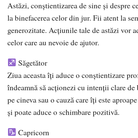
Astăzi, conștientizarea de sine și despre ce
la binefacerea celor din jur. Fii atent la s
generozitate. Acțiunile tale de astăzi vor a
celor care au nevoie de ajutor.
Săgetător
Ziua aceasta îți aduce o conștientizare prof
îndeamnă să acționezi cu intenții clare de b
pe cineva sau o cauză care îți este aproap
și poate aduce o schimbare pozitivă.
Capricorn