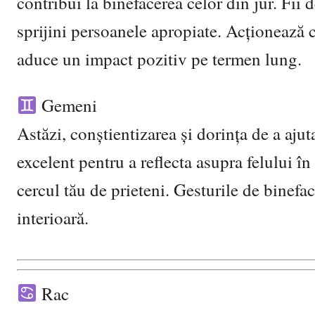
contribui la binefacerea celor din jur. Fii 
sprijini persoanele apropiate. Acționează c
aduce un impact pozitiv pe termen lung.
Gemeni
Astăzi, conștientizarea și dorința de a ajut
excelent pentru a reflecta asupra felului î
cercul tău de prieteni. Gesturile de binef
interioară.
Rac