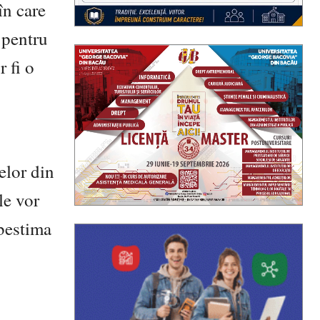
în care
n pentru
r fi o
elor din
le vor
ubestima