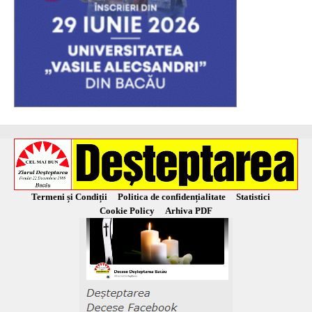
Termeni și Condiții
Politica de confidențialitate
Statistici
Cookie Policy
Arhiva PDF