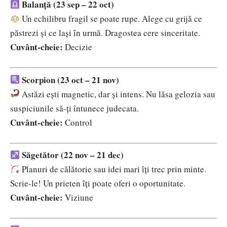
Balanță (23 sep – 22 oct)
Un echilibru fragil se poate rupe. Alege cu grijă ce
păstrezi și ce lași în urmă. Dragostea cere sinceritate.
Cuvânt-cheie:
Decizie
Scorpion (23 oct – 21 nov)
Astăzi ești magnetic, dar și intens. Nu lăsa gelozia sau
suspiciunile să-ți întunece judecata.
Cuvânt-cheie:
Control
Săgetător (22 nov – 21 dec)
Planuri de călătorie sau idei mari îți trec prin minte.
Scrie-le! Un prieten îți poate oferi o oportunitate.
Cuvânt-cheie:
Viziune