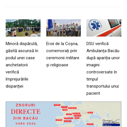
Minoră dispărută,
Eroii de la Coșna,
DSU verifică
găsită ascunsă în
comemorați prin
Ambulanța Bacău
podul unei case:
ceremonii militare
după apariția unor
anchetatorii
și religioase
imagini
verifică
controversate în
împrejurările
timpul
dispariției
transportului unui
pacient