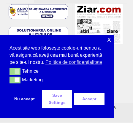
x
Acest site web folosește cookie-uri pentru a
vă asigura că aveți cea mai bună experiență
pe site-ul nostru.
Politica de confidențialitate
Tehnice
Tehnice
Marketing
Marketing
Save
Nu accept
Accept
Settings
© Deșteptarea - unicul ziar tipărit din Bacău,
neîntrerupt, de 36 de ani.