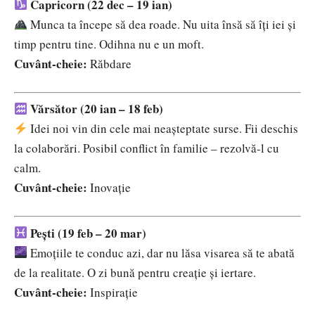
Capricorn (22 dec – 19 ian)
Munca ta începe să dea roade. Nu uita însă să îți iei și
timp pentru tine. Odihna nu e un moft.
Cuvânt-cheie:
Răbdare
Vărsător (20 ian – 18 feb)
Idei noi vin din cele mai neașteptate surse. Fii deschis
la colaborări. Posibil conflict în familie – rezolvă-l cu
calm.
Cuvânt-cheie:
Inovație
Pești (19 feb – 20 mar)
Emoțiile te conduc azi, dar nu lăsa visarea să te abată
de la realitate. O zi bună pentru creație și iertare.
Cuvânt-cheie:
Inspirație