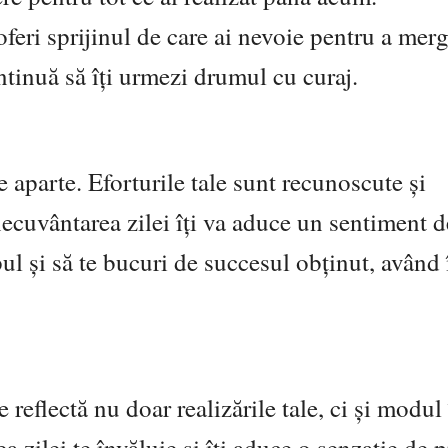
 oferi sprijinul de care ai nevoie pentru a mer
ontinuă să îți urmezi drumul cu curaj.
ie aparte. Eforturile tale sunt recunoscute și
inecuvântarea zilei îți va aduce un sentiment 
pul și să te bucuri de succesul obținut, având 
.
e reflectă nu doar realizările tale, ci și modul
a zilei te învăluie și îți aduce o senzație de p