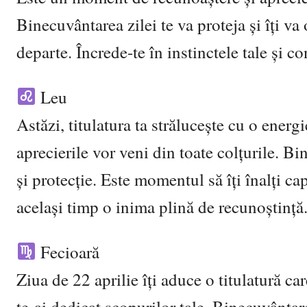
Binecuvântarea zilei te va proteja și îți va
departe. Încrede-te în instinctele tale și c
Leu
Astăzi, titulatura ta strălucește cu o energ
aprecierile vor veni din toate colțurile. B
și protecție. Este momentul să îți înalți ca
același timp o inima plină de recunoștință
Fecioară
Ziua de 22 aprilie îți aduce o titulatură car
te-ai dedicat scopurilor tale. Binecuvântare