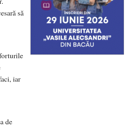
r.
cesară să
forturile
e
aci, iar
ea de