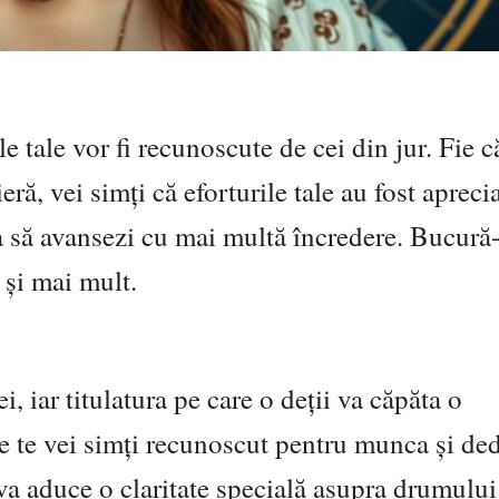
ile tale vor fi recunoscute de cei din jur. Fie c
ră, vei simți că eforturile tale au fost aprecia
 să avansezi cu mai multă încredere. Bucură-
 și mai mult.
i, iar titulatura pe care o deții va căpăta o
re te vei simți recunoscut pentru munca și de
i va aduce o claritate specială asupra drumului