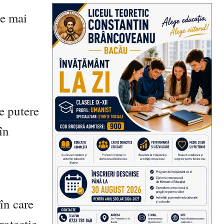
ge mai
de putere
în
 în care
rotecție