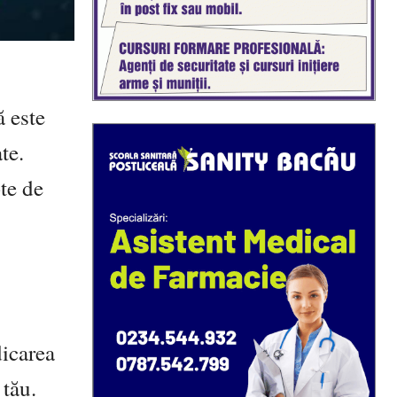
ă este
te.
te de
dicarea
 tău.