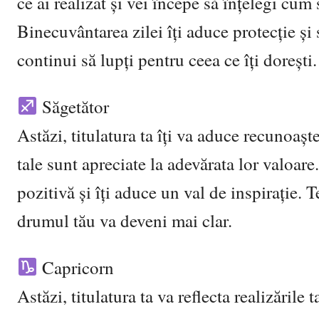
ce ai realizat și vei începe să înțelegi cum 
Binecuvântarea zilei îți aduce protecție și s
continui să lupți pentru ceea ce îți dorești.
Săgetător
Astăzi, titulatura ta îți va aduce recunoaște
tale sunt apreciate la adevărata lor valoare
pozitivă și îți aduce un val de inspirație. T
drumul tău va deveni mai clar.
Capricorn
Astăzi, titulatura ta va reflecta realizările