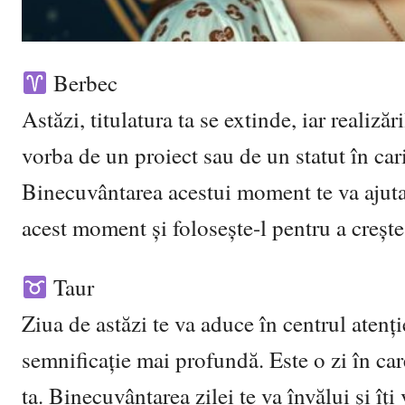
Berbec
Astăzi, titulatura ta se extinde, iar realizăr
vorba de un proiect sau de un statut în carie
Binecuvântarea acestui moment te va ajuta
acest moment și folosește-l pentru a crește
Taur
Ziua de astăzi te va aduce în centrul atenție
semnificație mai profundă. Este o zi în ca
ta. Binecuvântarea zilei te va învălui și îț