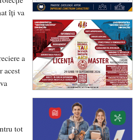
at îți va
reciere a
r acest
 va
ntru tot