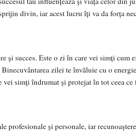
succesul tău influențează și viața celor din ju
prijin divin, iar acest lucru îți va da forța ne
re și succes. Este o zi în care vei simți cum e
. Binecuvântarea zilei te învăluie cu o energi
e vei simți îndrumat și protejat în tot ceea ce f
 tale profesionale și personale, iar recunoașter