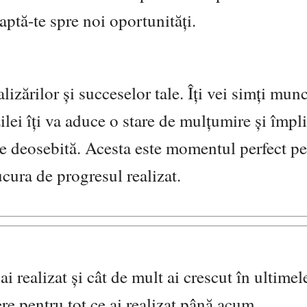
aptă-te spre noi oportunități.
lizărilor și succeselor tale. Îți vei simți mun
lei îți va aduce o stare de mulțumire și împlin
are deosebită. Acesta este momentul perfect pe
ucura de progresul realizat.
 ai realizat și cât de mult ai crescut în ultimel
e pentru tot ce ai realizat până acum.