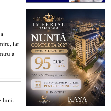
ca
ire, iar
ntru a
e luni.