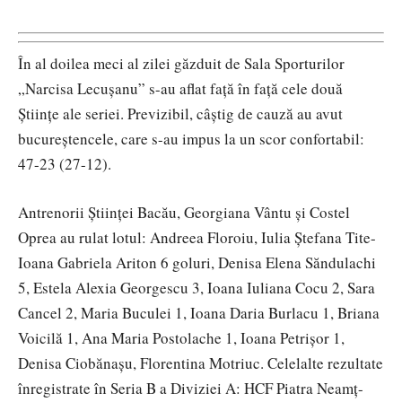
În al doilea meci al zilei găzduit de Sala Sporturilor
„Narcisa Lecușanu” s-au aflat față în față cele două
Științe ale seriei. Previzibil, câștig de cauză au avut
bucureștencele, care s-au impus la un scor confortabil:
47-23 (27-12).
Antrenorii Științei Bacău, Georgiana Vântu și Costel
Oprea au rulat lotul: Andreea Floroiu, Iulia Ștefana Tite-
Ioana Gabriela Ariton 6 goluri, Denisa Elena Săndulachi
5, Estela Alexia Georgescu 3, Ioana Iuliana Cocu 2, Sara
Cancel 2, Maria Buculei 1, Ioana Daria Burlacu 1, Briana
Voicilă 1, Ana Maria Postolache 1, Ioana Petrișor 1,
Denisa Ciobănașu, Florentina Motriuc. Celelalte rezultate
înregistrate în Seria B a Diviziei A: HCF Piatra Neamț-