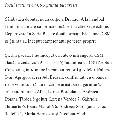
jocul susținut cu CSU Știința București
Sâmbătă a debutat noua ediție a Diviziei A la handbal
feminin, care are ca format două serii a câte zece echipe.
Repartizate în Seria B, cele două formații băcăuane, CSM
și Știința au început campionatul pe teren propriu.
Și, din păcate, l-au început cu câte o înfrângere. CSM
Bacău a cedat cu 29-31 (13-16) întâlnirea cu CSU Neptun
Constanța, într-un joc în care antrenorii gazdelor, Raluca
Ivan Agrigoroaei și Adi Brezan, confruntați cu o bancă
de rezerve scurtă, au mizat pe următoarea garnitură:
Alexandra Ioana Albu, Larisa Bordeianu- Andreea
Poiană-Țârdea 8 goluri, Lorena Verdeș 7, Gabriela
Butnariu 6, Ioana Manoliă 6, Andreea Solonțanu 1, Ioana
Todeilă 1, Maria Hermeziu și Nicoleta Vlad.