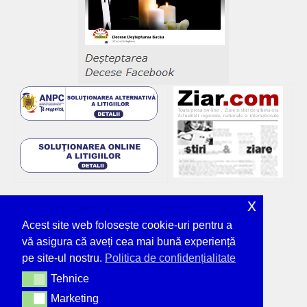
x
Acest site web folosește cookie-uri pentru a
vă asigura că aveți cea mai bună experiență
pe site-ul nostru.
Politica de confidențialitate
Tehnice
Tehnice
Marketing
Marketing