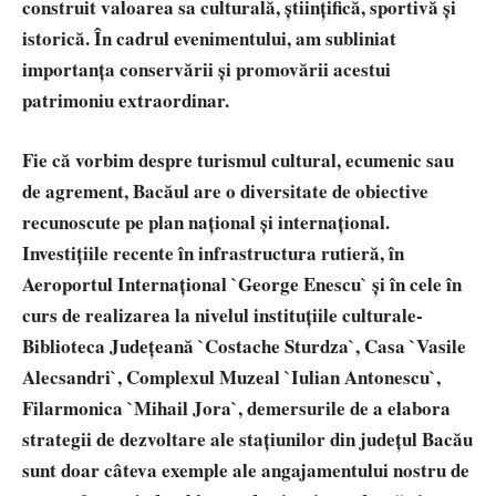
construit valoarea sa culturală, științifică, sportivă și
istorică. În cadrul evenimentului, am subliniat
importanța conservării și promovării acestui
patrimoniu extraordinar.
Fie că vorbim despre turismul cultural, ecumenic sau
de agrement, Bacăul are o diversitate de obiective
recunoscute pe plan național și internațional.
Investițiile recente în infrastructura rutieră, în
Aeroportul Internațional `George Enescu` și în cele în
curs de realizarea la nivelul instituțiile culturale-
Biblioteca Județeană `Costache Sturdza`, Casa `Vasile
Alecsandri`, Complexul Muzeal `Iulian Antonescu`,
Filarmonica `Mihail Jora`, demersurile de a elabora
strategii de dezvoltare ale stațiunilor din județul Bacău
sunt doar câteva exemple ale angajamentului nostru de