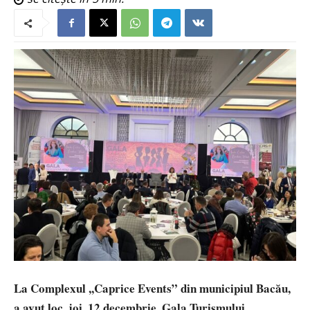
La Complexul ,,Caprice Events” din municipiul Bacău,
a avut loc, joi, 12 decembrie, Gala Turismului