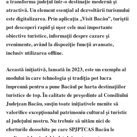
a transforma județul într-o destinație modernă și
atractivă. Un element esențial al dezvoltării turismului
este digitalizarea. Prin aplicația „Visit Bacău”, turiștii
pot descoperi rapid și ușor cele mai importante
obiective turistice, informații despre cazare și
evenimente, având la dispoziție funcții avansate,
inclusiv utilizarea offline.
Această inițiativă, lansată în 2023, este un exemplu al
modului în care tehnologia și tradiția pot lucra
împreună pentru a pune Bacăul pe harta destinațiilor
turistice de top. În calitate de președinte al Consiliului
Județean Bacău, susțin toate inițiativele menite să
valorifice excepționalul patrimoniu cultural și turistic
al județului nostru. Nu trebuie să uităm nici de
eforturile deosebite pe care SPJPTCAS Bacău le