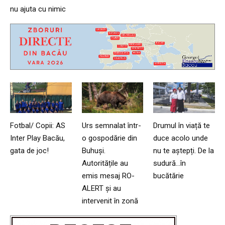
nu ajuta cu nimic
Fotbal/ Copii: AS
Urs semnalat într-
Drumul în viață te
Inter Play Bacău,
o gospodărie din
duce acolo unde
gata de joc!
Buhuși.
nu te aștepți. De la
Autoritățile au
sudură…în
emis mesaj RO-
bucătărie
ALERT și au
intervenit în zonă