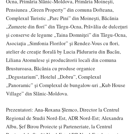
Ocna, Primăria Slănic-Moldova, Primăria Moinești,
Pensiunea ,,Green Property” din comuna Dofteana,
Complexul Turistic ,,Parc Pini” din Moinești, Băcănia
,,Zumzete din flori” din Târgu-Ocna, Prăvălia de dulcețuri
și conserve de legume ,,Taina Domniței” din Târgu-Ocna,
Asociația ,,Simfonia Florilor” și Rendez-Vous cu flori,
atelier de creație florală by Lucia Pădurariu din Bacău,
Liliana Atomulese și producătorii locali din comuna
Brusturoasa, Băcănia cu produse organice
,,Degustarium”, Hotelul ,,Dobru”, Complexul
,,Panoramic” și Complexul de bungalow-uri ,,Kub House
Village” din Slănic-Moldova.
Prezentatori: Ana-Roxana Șlemco, Director la Centrul
Regional de Studii Nord-Est, ADR Nord-Est; Alexandra
Albu, Șef Birou Proiecte și Parteneriate, la Centrul