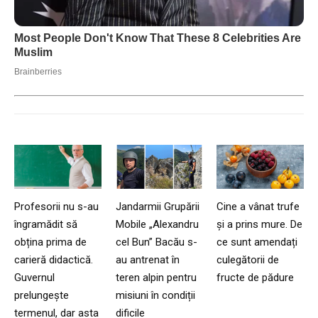
Profesorii nu s-au
Jandarmii Grupării
Cine a vânat trufe
îngramădit să
Mobile „Alexandru
și a prins mure. De
obțina prima de
cel Bun” Bacău s-
ce sunt amendați
carieră didactică.
au antrenat în
culegătorii de
Guvernul
teren alpin pentru
fructe de pădure
prelungește
misiuni în condiții
termenul, dar asta
dificile