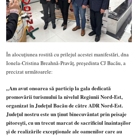
În alocuțiunea rostită cu prilejul acestei manifestări, dna
Ionela-Cristina Breahnă-Pravăț, președinta CJ Bacău, a
precizat următoarele:
„Am avut onoarea să particip la gala dedicată
promovării turismului la nivelul Regiunii Nord-Est,
organizat în Județul Bacău de către ADR Nord-Est.
Județul nostru este un ținut binecuvântat prin peisaje
pitorești, cu un trecut marcat de sacrificiul înaintașilor
și de realizările excepționale ale oamenilor care au