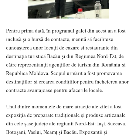
Pentru prima dată, în programul galei din acest an a fost
inclusă și o bursă de contacte, menită să faciliteze
cunoașterea unor locații de cazare și restaurante din
destinația turistică Bacău și din Regiunea Nord-Est, de
către reprezentanții agențiilor de turism din România și
Republica Moldova. Scopul urmărit a fost promovarea
destinațiilor și crearea condițiilor pentru încheierea unor
contracte avantajoase pentru afacerile locale.
Unul dintre momentele de mare atracție ale zilei a fost
expoziția de preparate tradiționale și produse artizanale
din cele șase județe ale regiunii Nord-Est: Iași, Suceava,
Botoșani, Vaslui, Neamț și Bacău. Expozantii și