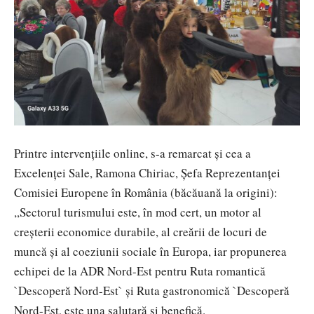
Printre intervențiile online, s-a remarcat și cea a
Excelenței Sale, Ramona Chiriac, Șefa Reprezentanței
Comisiei Europene în România (băcăuană la origini):
,,Sectorul turismului este, în mod cert, un motor al
creșterii economice durabile, al creării de locuri de
muncă și al coeziunii sociale în Europa, iar propunerea
echipei de la ADR Nord-Est pentru Ruta romantică
`Descoperă Nord-Est` și Ruta gastronomică `Descoperă
Nord-Est, este una salutară și benefică.