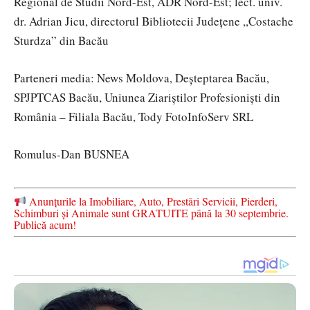
Regional de Studii Nord-Est, ADR Nord-Est; lect. univ.
dr. Adrian Jicu, directorul Bibliotecii Județene ,,Costache
Sturdza” din Bacău
Parteneri media: News Moldova, Deșteptarea Bacău,
SPJPTCAS Bacău, Uniunea Ziariștilor Profesioniști din
România – Filiala Bacău, Tody FotoInfoServ SRL
Romulus-Dan BUSNEA
Anunțurile la Imobiliare, Auto, Prestări Servicii, Pierderi,
Schimburi și Animale sunt GRATUITE până la 30 septembrie.
Publică acum!