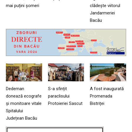
mai puțini șomeri
clădește viitorul
Jandarmeriei
Bacău
Dedeman
S-a sfințit
A fost inaugurată
donează ecografe
paraclisului
Promenada
și monitoare vitale
Protoieriei Sascut
Bistriței
Spitalului
Județean Bacău