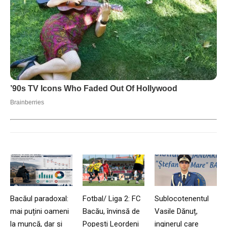
Bacăul paradoxal:
Fotbal/ Liga 2: FC
Sublocotenentul
mai puțini oameni
Bacău, învinsă de
Vasile Dănuț,
la muncă, dar și
Popești Leordeni
inginerul care