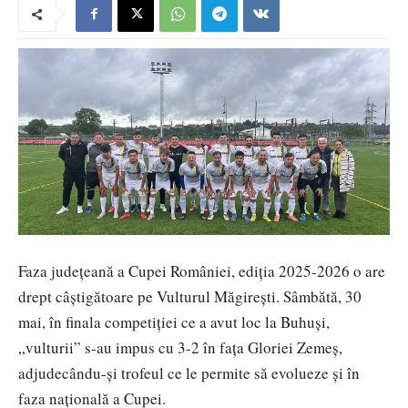
Faza județeană a Cupei României, ediția 2025-2026 o are
drept câștigătoare pe Vulturul Măgirești. Sâmbătă, 30
mai, în finala competiției ce a avut loc la Buhuși,
„vulturii” s-au impus cu 3-2 în fața Gloriei Zemeș,
adjudecându-și trofeul ce le permite să evolueze și în
faza națională a Cupei.