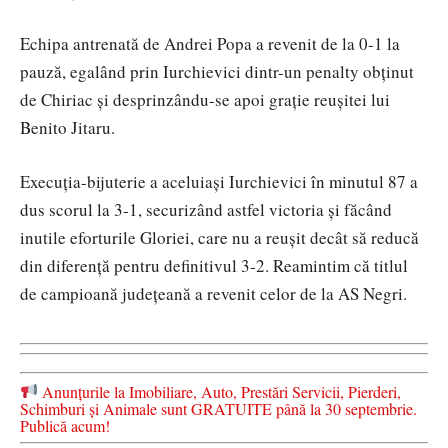
Echipa antrenată de Andrei Popa a revenit de la 0-1 la
pauză, egalând prin Iurchievici dintr-un penalty obținut
de Chiriac și desprinzându-se apoi grație reușitei lui
Benito Jitaru.
Execuția-bijuterie a aceluiași Iurchievici în minutul 87 a
dus scorul la 3-1, securizând astfel victoria și făcând
inutile eforturile Gloriei, care nu a reușit decât să reducă
din diferență pentru definitivul 3-2. Reamintim că titlul
de campioană județeană a revenit celor de la AS Negri.
Anunțurile la Imobiliare, Auto, Prestări Servicii, Pierderi,
Schimburi și Animale sunt GRATUITE până la 30 septembrie.
Publică acum!