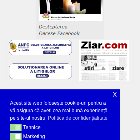
x
Acest site web folosește cookie-uri pentru a
vă asigura că aveți cea mai bună experiență
pe site-ul nostru.
Politica de confidențialitate
Tehnice
Tehnice
Marketing
Marketing