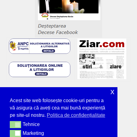
x
Acest site web folosește cookie-uri pentru a
vă asigura că aveți cea mai bună experiență
pe site-ul nostru.
Politica de confidențialitate
Tehnice
Tehnice
Marketing
Marketing