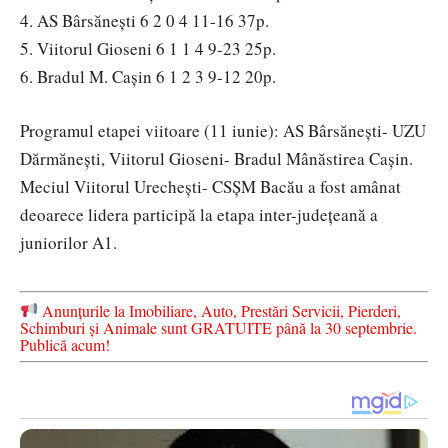
4. AS Bârsănești 6 2 0 4 11-16 37p.
5. Viitorul Gioseni 6 1 1 4 9-23 25p.
6. Bradul M. Cașin 6 1 2 3 9-12 20p.
Programul etapei viitoare (11 iunie): AS Bârsănești- UZU
Dărmănești, Viitorul Gioseni- Bradul Mânăstirea Cașin.
Meciul Viitorul Urechești- CSȘM Bacău a fost amânat
deoarece lidera participă la etapa inter-județeană a
juniorilor A1.
Anunțurile la Imobiliare, Auto, Prestări Servicii, Pierderi,
Schimburi și Animale sunt GRATUITE până la 30 septembrie.
Publică acum!