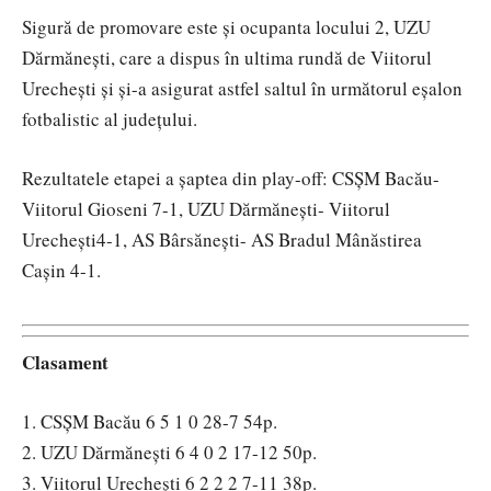
Sigură de promovare este și ocupanta locului 2, UZU
Dărmănești, care a dispus în ultima rundă de Viitorul
Urechești și și-a asigurat astfel saltul în următorul eșalon
fotbalistic al județului.
Rezultatele etapei a șaptea din play-off: CSȘM Bacău-
Viitorul Gioseni 7-1, UZU Dărmănești- Viitorul
Urechești4-1, AS Bârsănești- AS Bradul Mânăstirea
Cașin 4-1.
Clasament
1. CSȘM Bacău 6 5 1 0 28-7 54p.
2. UZU Dărmănești 6 4 0 2 17-12 50p.
3. Viitorul Urechești 6 2 2 2 7-11 38p.