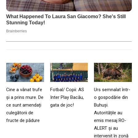
Cine a vânat trufe
Fotbal/ Copii: AS
Urs semnalat într-
și a prins mure. De
Inter Play Bacău,
o gospodărie din
ce sunt amendați
gata de joc!
Buhuși.
culegătorii de
Autoritățile au
fructe de pădure
emis mesaj RO-
ALERT și au
intervenit în zonă