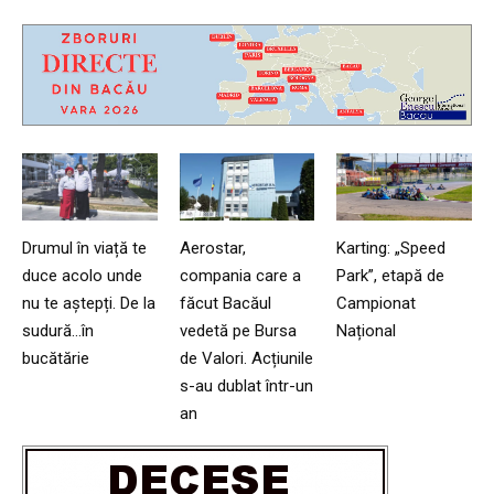
Drumul în viață te
Aerostar,
Karting: „Speed
duce acolo unde
compania care a
Park”, etapă de
nu te aștepți. De la
făcut Bacăul
Campionat
sudură…în
vedetă pe Bursa
Național
bucătărie
de Valori. Acțiunile
s-au dublat într-un
an