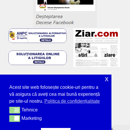
x
Acest site web folosește cookie-uri pentru a
vă asigura că aveți cea mai bună experiență
pe site-ul nostru.
Politica de confidențialitate
Tehnice
Tehnice
Marketing
Marketing
© Deșteptarea - unicul ziar tipărit din Bacău,