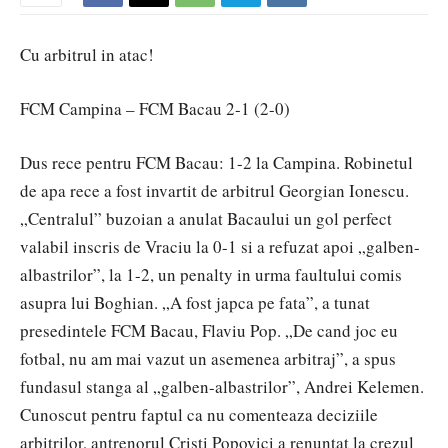
Cu arbitrul in atac!
FCM Campina – FCM Bacau 2-1 (2-0)
Dus rece pentru FCM Bacau: 1-2 la Campina. Robinetul
de apa rece a fost invartit de arbitrul Georgian Ionescu.
„Centralul” buzoian a anulat Bacaului un gol perfect
valabil inscris de Vraciu la 0-1 si a refuzat apoi „galben-
albastrilor”, la 1-2, un penalty in urma faultului comis
asupra lui Boghian. „A fost japca pe fata”, a tunat
presedintele FCM Bacau, Flaviu Pop. „De cand joc eu
fotbal, nu am mai vazut un asemenea arbitraj”, a spus
fundasul stanga al „galben-albastrilor”, Andrei Kelemen.
Cunoscut pentru faptul ca nu comenteaza deciziile
arbitrilor, antrenorul Cristi Popovici a renuntat la crezul