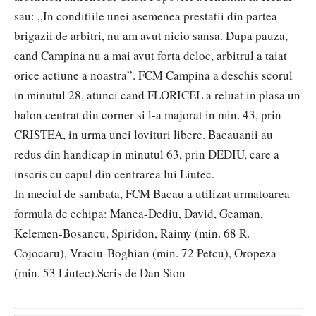
sau: „In conditiile unei asemenea prestatii din partea
brigazii de arbitri, nu am avut nicio sansa. Dupa pauza,
cand Campina nu a mai avut forta deloc, arbitrul a taiat
orice actiune a noastra”. FCM Campina a deschis scorul
in minutul 28, atunci cand FLORICEL a reluat in plasa un
balon centrat din corner si l-a majorat in min. 43, prin
CRISTEA, in urma unei lovituri libere. Bacauanii au
redus din handicap in minutul 63, prin DEDIU, care a
inscris cu capul din centrarea lui Liutec.
In meciul de sambata, FCM Bacau a utilizat urmatoarea
formula de echipa: Manea-Dediu, David, Geaman,
Kelemen-Bosancu, Spiridon, Raimy (min. 68 R.
Cojocaru), Vraciu-Boghian (min. 72 Petcu), Oropeza
(min. 53 Liutec).
Scris de Dan Sion