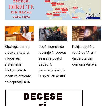
Strategia pentru
Două incendii de
Poliția caută o
biodiversitate și
locuințe în aceeași
fetiță de 11 ani
înlocuirea
seară în județul
dispărută din
sistemelor
Bacău. O
comuna Parava
tradiționale de
persoană a ajuns
încălzire criticate
la spital cu arsuri
de deputații AUR