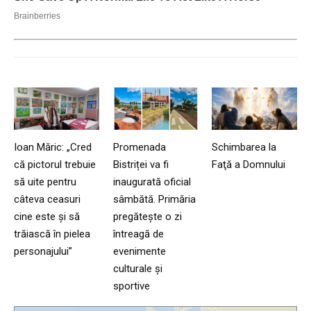
Ioan Măric: „Cred
Promenada
Schimbarea la
că pictorul trebuie
Bistriței va fi
Faţă a Domnului
să uite pentru
inaugurată oficial
câteva ceasuri
sâmbătă. Primăria
cine este și să
pregătește o zi
trăiască în pielea
întreagă de
personajului”
evenimente
culturale și
sportive