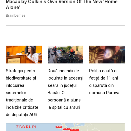
Strategia pentru
Două incendii de
Poliția caută o
biodiversitate și
locuințe în aceeași
fetiță de 11 ani
înlocuirea
seară în județul
dispărută din
sistemelor
Bacău. O
comuna Parava
tradiționale de
persoană a ajuns
încălzire criticate
la spital cu arsuri
de deputații AUR