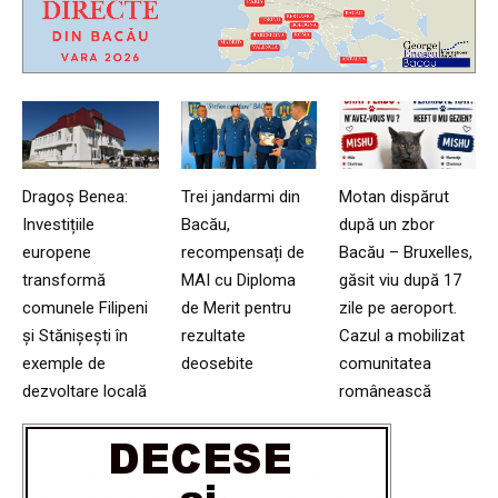
Dragoș Benea:
Trei jandarmi din
Motan dispărut
Investițiile
Bacău,
după un zbor
europene
recompensați de
Bacău – Bruxelles,
transformă
MAI cu Diploma
găsit viu după 17
comunele Filipeni
de Merit pentru
zile pe aeroport.
și Stănișești în
rezultate
Cazul a mobilizat
exemple de
deosebite
comunitatea
dezvoltare locală
românească