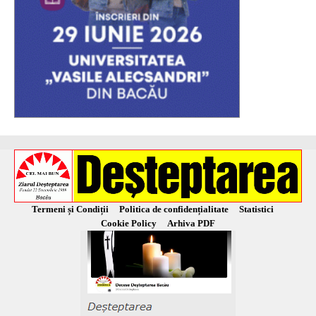
Termeni și Condiții
Politica de confidențialitate
Statistici
Cookie Policy
Arhiva PDF