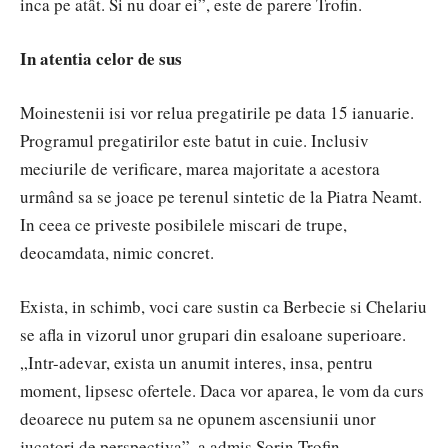
inca pe atât. Si nu doar ei”, este de parere Trofin.
In atentia celor de sus
Moinestenii isi vor relua pregatirile pe data 15 ianuarie.
Programul pregatirilor este batut in cuie. Inclusiv
meciurile de verificare, marea majoritate a acestora
urmând sa se joace pe terenul sintetic de la Piatra Neamt.
In ceea ce priveste posibilele miscari de trupe,
deocamdata, nimic concret.
Exista, in schimb, voci care sustin ca Berbecie si Chelariu
se afla in vizorul unor grupari din esaloane superioare.
„Intr-adevar, exista un anumit interes, insa, pentru
moment, lipsesc ofertele. Daca vor aparea, le vom da curs
deoarece nu putem sa ne opunem ascensiunii unor
jucatori de perspectiva”, a admis Sorin Trofin.