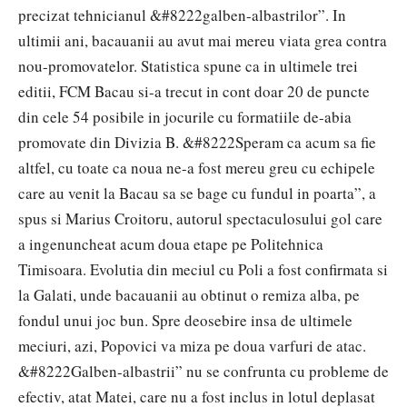
precizat tehnicianul &#8222galben-albastrilor”. In
ultimii ani, bacauanii au avut mai mereu viata grea contra
nou-promovatelor. Statistica spune ca in ultimele trei
editii, FCM Bacau si-a trecut in cont doar 20 de puncte
din cele 54 posibile in jocurile cu formatiile de-abia
promovate din Divizia B. &#8222Speram ca acum sa fie
altfel, cu toate ca noua ne-a fost mereu greu cu echipele
care au venit la Bacau sa se bage cu fundul in poarta”, a
spus si Marius Croitoru, autorul spectaculosului gol care
a ingenuncheat acum doua etape pe Politehnica
Timisoara. Evolutia din meciul cu Poli a fost confirmata si
la Galati, unde bacauanii au obtinut o remiza alba, pe
fondul unui joc bun. Spre deosebire insa de ultimele
meciuri, azi, Popovici va miza pe doua varfuri de atac.
&#8222Galben-albastrii” nu se confrunta cu probleme de
efectiv, atat Matei, care nu a fost inclus in lotul deplasat