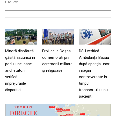
Minoră dispărută,
Eroii de la Coșna,
DSU verifică
găsită ascunsă în
comemorați prin
Ambulanța Bacău
podul unei case:
ceremonii militare
după apariția unor
anchetatorii
și religioase
imagini
verifică
controversate în
împrejurările
timpul
dispariției
transportului unui
pacient