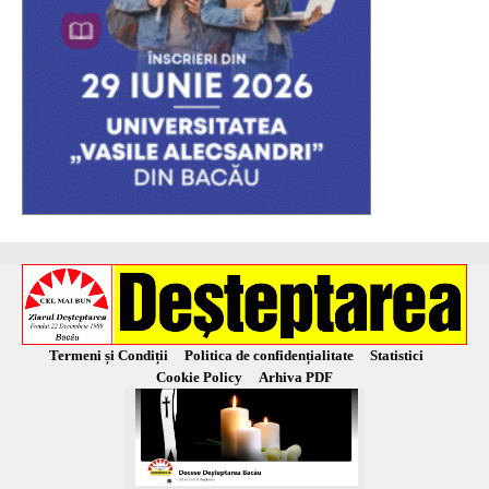
Termeni și Condiții
Politica de confidențialitate
Statistici
Cookie Policy
Arhiva PDF