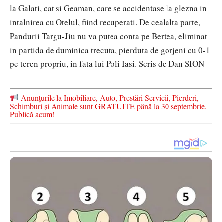
la Galati, cat si Geaman, care se accidentase la glezna in
intalnirea cu Otelul, fiind recuperati. De cealalta parte,
Pandurii Targu-Jiu nu va putea conta pe Bertea, eliminat
in partida de duminica trecuta, pierduta de gorjeni cu 0-1
pe teren propriu, in fata lui Poli Iasi.
Scris de Dan SION
Anunțurile la Imobiliare, Auto, Prestări Servicii, Pierderi,
Schimburi și Animale sunt GRATUITE până la 30 septembrie.
Publică acum!