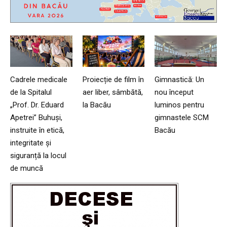
Cadrele medicale
Proiecție de film în
Gimnastică: Un
de la Spitalul
aer liber, sâmbătă,
nou început
„Prof. Dr. Eduard
la Bacău
luminos pentru
Apetrei” Buhuși,
gimnastele SCM
instruite în etică,
Bacău
integritate și
siguranță la locul
de muncă