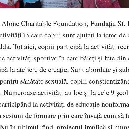
Alone Charitable Foundation, Fundația Sf. 
tivități în care copiii sunt ajutați la teme de 
ă. Tot aici, copiii participă la activități rec
c activități sportive în care băieți și fete din
ipă la ateliere de creație. Sunt abordate și su
pentru sănătate sexuală, copiii conștientizân
. Numeroase activități au loc și la cele 9 școl
 participând la activități de educație nonforma
la sesiuni de formare prin care învață cum să f
 Nu în ultimul rând, proiectul implică și num