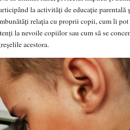
articipând la activități de educație parentală ș
mbunătăți relația cu proprii copii, cum îi pot
tenți la nevoile copiilor sau cum să se conce
reșelile acestora.