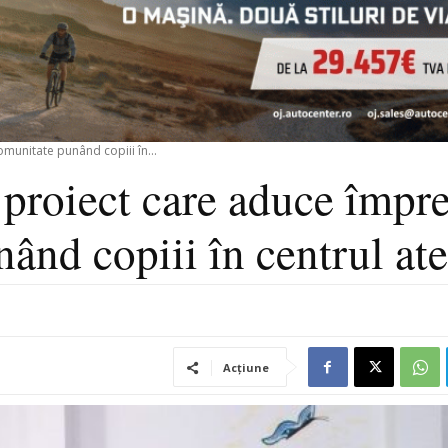
munitate punând copiii în...
proiect care aduce împr
ând copiii în centrul ate
Acțiune