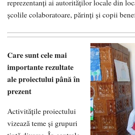
reprezentanți ai autorităților locale din loc
școlile colaboratoare, părinți și copii benefi
Care sunt cele mai
importante rezultate
ale proiectului până
în
prezent
Activitățile proiectului
vizează teme și grupuri