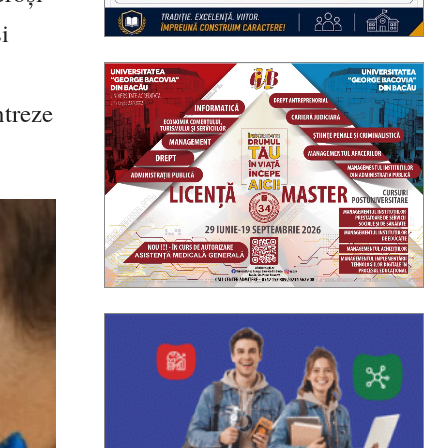
i
ntreze