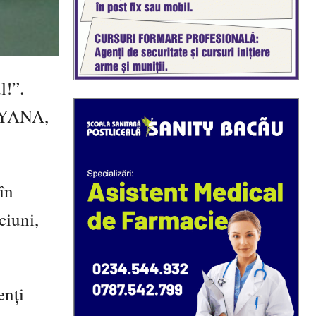
l!”.
a YANA,
 în
ciuni,
enți