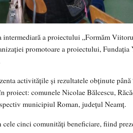
a intermediară a proiectului „Formăm Viitoru
ganizației promotoare a proiectului, Fundați
.
zenta activitățile și rezultatele obținute până
 în proiect: comunele Nicolae Bălcescu, Răcă
respectiv municipiul Roman, județul Neamț.
 cele cinci comunități beneficiare, fiind prez