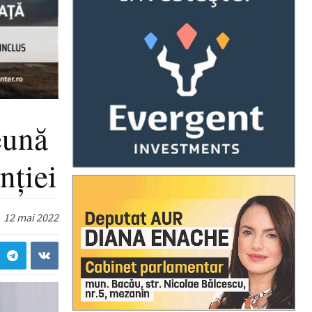
eună
nției
12 mai 2022