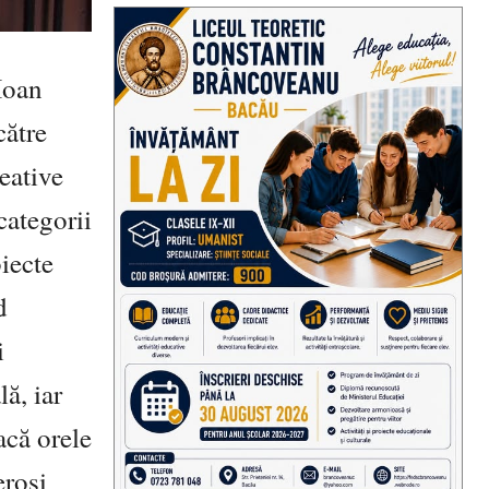
Ioan
către
reative
 categorii
biecte
d
i
lă, iar
acă orele
eroși