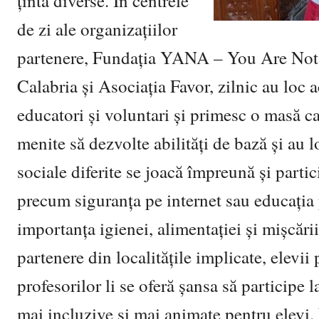
țintă diverse. În centrele
de zi ale organizațiilor
partenere, Fundația YANA – You Are Not 
Calabria și Asociația Favor, zilnic au loc ac
educatori și voluntari și primesc o masă cald
menite să dezvolte abilități de bază și au lo
sociale diferite se joacă împreună și partic
precum siguranța pe internet sau educația 
importanța igienei, alimentației și mișcării
partenere din localitățile implicate, elevii
profesorilor li se oferă șansa să participe 
mai incluzive și mai animate pentru elevi.