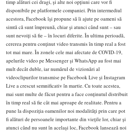
timp alături cei dragi, și alte noi opțiuni care vor fi
disponibile pe platformele companiei. Prin intermediul
acestora, Facebook își propune să îi ajute pe oameni să
simtă că sunt împreună, chiar și atunci când sunt – sau
sunt nevoiți să fie – în locuri diferite. În ultima perioadă,
cererea pentru conținut video transmis în timp real a fost
tot mai mare. În zonele cele mai afectate de COVID-19,
apelurile video pe Messenger și WhatsApp au fost mai
mult decât duble, iar numărul de vizionări al
videoclipurilor transmise pe Facebook Live și Instagram
Live a crescut semnificativ în martie. Cu toate acestea,
mai sunt multe de făcut pentru a face conținutul distribuit
în timp real să fie cât mai aproape de realitate. Pentru a
pune la dispoziția oamenilor noi modalități prin care pot
fi alături de persoanele importante din viețile lor, chiar și
atunci când nu sunt în același loc, Facebook lansează noi