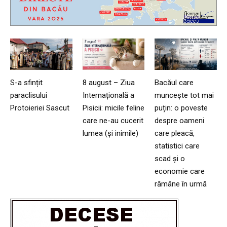
S-a sfințit
8 august – Ziua
Bacăul care
paraclisului
Internațională a
muncește tot mai
Protoieriei Sascut
Pisicii: micile feline
puțin: o poveste
care ne-au cucerit
despre oameni
lumea (și inimile)
care pleacă,
statistici care
scad și o
economie care
rămâne în urmă