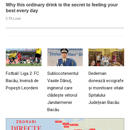
Fotbal/ Liga 2: FC
Sublocotenentul
Dedeman
Bacău, învinsă de
Vasile Dănuț,
donează ecografe
Popești Leordeni
inginerul care
și monitoare vitale
clădește viitorul
Spitalului
Jandarmeriei
Județean Bacău
Bacău