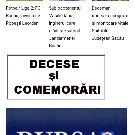
Fotbal/ Liga 2: FC
Sublocotenentul
Dedeman
Bacău, învinsă de
Vasile Dănuț,
donează ecografe
Popești Leordeni
inginerul care
și monitoare vitale
clădește viitorul
Spitalului
Jandarmeriei
Județean Bacău
Bacău