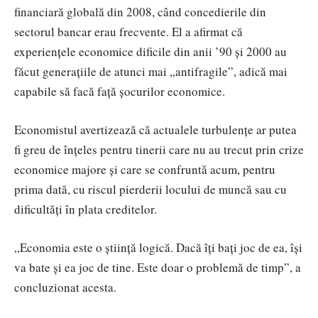
financiară globală din 2008
, când concedierile din
sectorul bancar erau frecvente. El a afirmat că
experiențele economice dificile din anii ’90 și 2000 au
făcut generațiile de atunci mai „antifragile”, adică mai
capabile să facă față șocurilor economice.
Economistul avertizează că actualele turbulențe ar putea
fi greu de înțeles pentru tinerii care nu au trecut prin crize
economice majore și care se confruntă acum, pentru
prima dată, cu riscul pierderii locului de muncă sau cu
dificultăți în plata creditelor.
„Economia este o știință logică. Dacă îți bați joc de ea, își
va bate și ea joc de tine. Este doar o problemă de timp”, a
concluzionat acesta.