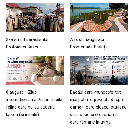
S-a sfințit paraclisului
A fost inaugurată
Protoieriei Sascut
Promenada Bistriței
8 august – Ziua
Bacăul care muncește tot
Internațională a Pisicii: micile
mai puțin: o poveste despre
feline care ne-au cucerit
oameni care pleacă, statistici
lumea (și inimile)
care scad și o economie
care rămâne în urmă