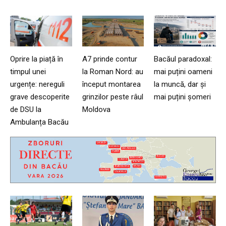
Oprire la piață în
A7 prinde contur
Bacăul paradoxal:
timpul unei
la Roman Nord: au
mai puțini oameni
urgențe: nereguli
început montarea
la muncă, dar și
grave descoperite
grinzilor peste râul
mai puțini șomeri
de DSU la
Moldova
Ambulanța Bacău