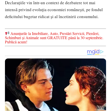
Declarațiile vin într-un context de dezbatere tot mai
intensă privind evoluția economiei românești, pe fondul
deficitului bugetar ridicat și al încetinirii consumului.
Anunțurile la Imobiliare, Auto, Prestări Servicii, Pierderi,
Schimburi și Animale sunt GRATUITE până la 30 septembrie.
Publică acum!