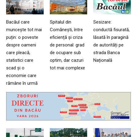
Bacăul care
Spitalul din
Sesizare:
muncește tot mai
Comănești, între
conductă fisurată,
puțin: o poveste
eficiență și criza
lăsată în paragină
despre oameni
de personal: grad
de autorități pe
care pleacă,
de ocupare sub
strada Banca
statistici care
optim, dar cazuri
Națională
scad și o
tot mai complexe
economie care
rămâne în urmă