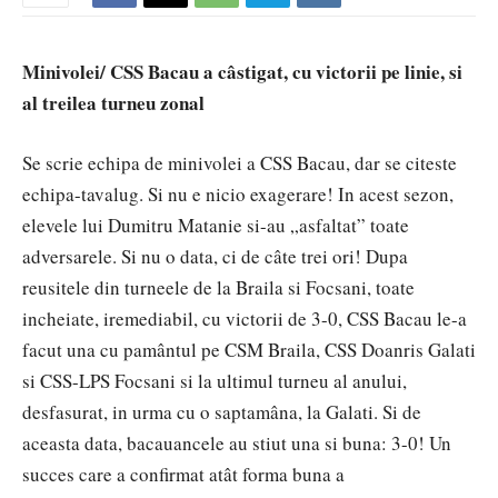
Minivolei/ CSS Bacau a câstigat, cu victorii pe linie, si
al treilea turneu zonal
Se scrie echipa de minivolei a CSS Bacau, dar se citeste
echipa-tavalug. Si nu e nicio exagerare! In acest sezon,
elevele lui Dumitru Matanie si-au „asfaltat” toate
adversarele. Si nu o data, ci de câte trei ori! Dupa
reusitele din turneele de la Braila si Focsani, toate
incheiate, iremediabil, cu victorii de 3-0, CSS Bacau le-a
facut una cu pamântul pe CSM Braila, CSS Doanris Galati
si CSS-LPS Focsani si la ultimul turneu al anului,
desfasurat, in urma cu o saptamâna, la Galati. Si de
aceasta data, bacauancele au stiut una si buna: 3-0! Un
succes care a confirmat atât forma buna a