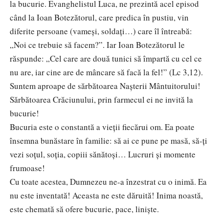
la bucurie. Evanghelistul Luca, ne prezintă acel episod
când la Ioan Botezătorul, care predica în pustiu, vin
diferite persoane (vameși, soldați…) care îl întreabă:
„Noi ce trebuie să facem?”. Iar Ioan Botezătorul le
răspunde: „Cel care are două tunici să împartă cu cel ce
nu are, iar cine are de mâncare să facă la fel!” (Lc 3,12).
Suntem aproape de sărbătoarea Nașterii Mântuitorului!
Sărbătoarea Crăciunului, prin farmecul ei ne invită la
bucurie!
Bucuria este o constantă a vieții fiecărui om. Ea poate
însemna bunăstare în familie: să ai ce pune pe masă, să-ți
vezi soțul, soția, copiii sănătoşi… Lucruri și momente
frumoase!
Cu toate acestea, Dumnezeu ne-a înzestrat cu o inimă. Ea
nu este inventată! Aceasta ne este dăruită! Inima noastă,
este chemată să ofere bucurie, pace, liniște.