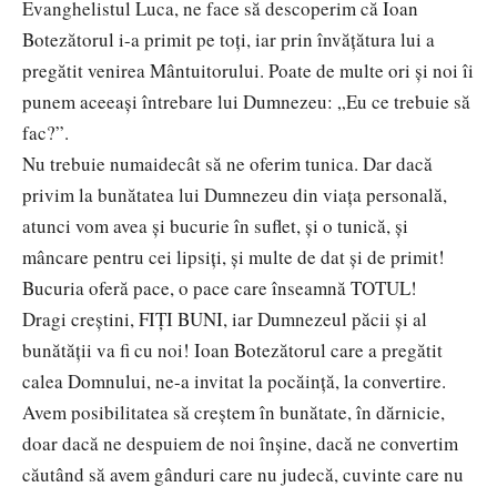
Evanghelistul Luca, ne face să descoperim că Ioan
Botezătorul i-a primit pe toți, iar prin învățătura lui a
pregătit venirea Mântuitorului. Poate de multe ori și noi îi
punem aceeași întrebare lui Dumnezeu: „Eu ce trebuie să
fac?”.
Nu trebuie numaidecât să ne oferim tunica. Dar dacă
privim la bunătatea lui Dumnezeu din viața personală,
atunci vom avea și bucurie în suflet, și o tunică, și
mâncare pentru cei lipsiți, și multe de dat și de primit!
Bucuria oferă pace, o pace care înseamnă TOTUL!
Dragi creștini, FIȚI BUNI, iar Dumnezeul păcii și al
bunătății va fi cu noi! Ioan Botezătorul care a pregătit
calea Domnului, ne-a invitat la pocăință, la convertire.
Avem posibilitatea să creştem în bunătate, în dărnicie,
doar dacă ne despuiem de noi înşine, dacă ne convertim
căutând să avem gânduri care nu judecă, cuvinte care nu