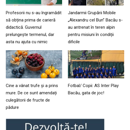
Profesorii nu s-au îngramădit
Jandarmii Grupării Mobile
să obțina prima de carieră
„Alexandru cel Bun” Bacău s-
didactică. Guvernul
au antrenat în teren alpin
prelungește termenul, dar
pentru misiuni în condiții
asta nu ajuta cu nimic
dificile
Cine a vânat trufe și a prins
Fotbal/ Copii: AS Inter Play
mure. De ce sunt amendați
Bacău, gata de joc!
culegătorii de fructe de
pădure