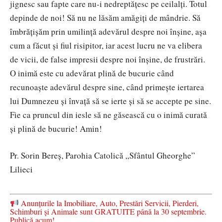
jignesc sau fapte care nu-i nedreptăţesc pe ceilalţi. Totul
depinde de noi! Să nu ne lăsăm amăgiţi de mândrie. Să
îmbrăţişăm prin umilinţă adevărul despre noi înşine, aşa
cum a făcut şi fiul risipitor, iar acest lucru ne va elibera
de vicii, de false impresii despre noi înşine, de frustrări.
O inimă este cu adevărat plină de bucurie când
recunoaşte adevărul despre sine, când primeşte iertarea
lui Dumnezeu şi învaţă să se ierte şi să se accepte pe sine.
Fie ca pruncul din iesle să ne găsească cu o inimă curată
și plină de bucurie! Amin!
Pr. Sorin Bereş, Parohia Catolică „Sfântul Gheorghe”
Lilieci
Anunțurile la Imobiliare, Auto, Prestări Servicii, Pierderi,
Schimburi și Animale sunt GRATUITE până la 30 septembrie.
Publică acum!