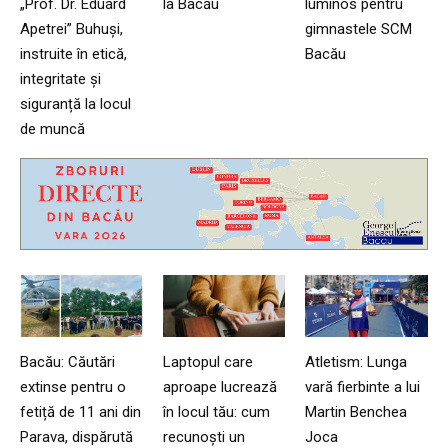
„Prof. Dr. Eduard
la Bacău
luminos pentru
Apetrei” Buhuși,
gimnastele SCM
instruite în etică,
Bacău
integritate și
siguranță la locul
de muncă
Bacău: Căutări
Laptopul care
Atletism: Lunga
extinse pentru o
aproape lucrează
vară fierbinte a lui
fetiță de 11 ani din
în locul tău: cum
Martin Benchea
Parava, dispărută
recunoști un
Joca