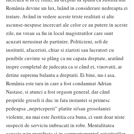
România devine un lux, luând in considerare nedreapta ei
tratare. Având in vedere aceste triste realitati si alte
ascunse-nespuse incercari ale celor ce au putere in aceste
zile, nu vreau sa fiu in locul magistratilor care sunt
acuzati nerusinat de partinire. Politicieni, sefi de
institutii, afaceristi, chiar si ziaristi sau lucratori cu
penibile cuvinte se plâng ca nu capata dreptate, aratând
inspre completul de judecata ca si când ei, vinovatii, ar
detine suprema balanta a dreptatii. Ei bine, nu-i asa,
România este tara in care a fost condamnat Adrian
Nastase, si atunci a fost orgasm general, dar când
propriile greseli ii duc in fata instantei si primesc
pedeapsa „nepriceperii” platite si/sau grosolaniei
violente, nu mai este Justitia cea buna, ci sunt doar niste
suspecti de serviciu imbracati in robe. Mentalitatea
aceasta este manifesta si in comportamentul autoritatilor