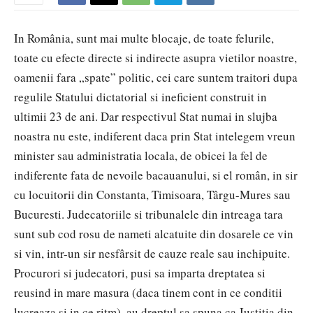
In România, sunt mai multe blocaje, de toate felurile,
toate cu efecte directe si indirecte asupra vietilor noastre,
oamenii fara „spate” politic, cei care suntem traitori dupa
regulile Statului dictatorial si ineficient construit in
ultimii 23 de ani. Dar respectivul Stat numai in slujba
noastra nu este, indiferent daca prin Stat intelegem vreun
minister sau administratia locala, de obicei la fel de
indiferente fata de nevoile bacauanului, si el român, in sir
cu locuitorii din Constanta, Timisoara, Târgu-Mures sau
Bucuresti. Judecatoriile si tribunalele din intreaga tara
sunt sub cod rosu de nameti alcatuite din dosarele ce vin
si vin, intr-un sir nesfârsit de cauze reale sau inchipuite.
Procurori si judecatori, pusi sa imparta dreptatea si
reusind in mare masura (daca tinem cont in ce conditii
lucreaza si in ce ritm), au dreptul sa spuna ca Justitia din