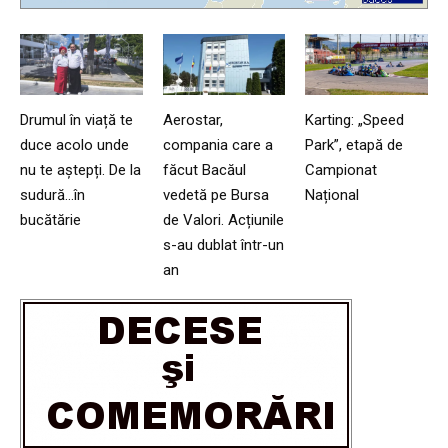
Drumul în viață te
Aerostar,
Karting: „Speed
duce acolo unde
compania care a
Park”, etapă de
nu te aștepți. De la
făcut Bacăul
Campionat
sudură…în
vedetă pe Bursa
Național
bucătărie
de Valori. Acțiunile
s-au dublat într-un
an