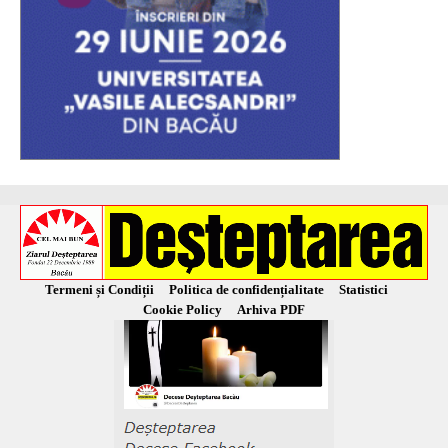
Termeni și Condiții
Politica de confidențialitate
Statistici
Cookie Policy
Arhiva PDF