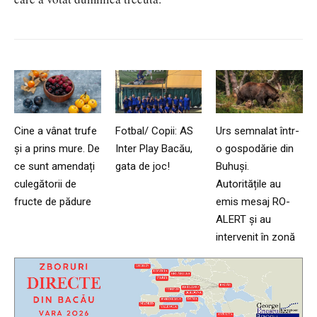
Cine a vânat trufe
Fotbal/ Copii: AS
Urs semnalat într-
și a prins mure. De
Inter Play Bacău,
o gospodărie din
ce sunt amendați
gata de joc!
Buhuși.
culegătorii de
Autoritățile au
fructe de pădure
emis mesaj RO-
ALERT și au
intervenit în zonă