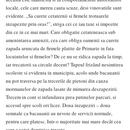
locale, cele care mereu cauta scuze, desi vinovatiile sunt
evidente. „Sa curete cetaternii si firmele trotuarele
inzapezite prin oras!”, striga cei ce iau taxe si impozite
din ce in ce mai mari. Care obligatie cetateneasca sub
amenintarea amenzii, cea care obliga oamenii sa curete
zapada aruncata de firmele platite de Primarie in fata
locuintelor si firmelor? De ce nu se ridica zapada la timp,
iar trecatorii sa circule decent? Tupeul frizând nesimtirea
ocoleste si evidenta in municipiu, acolo unde bacauanii
nu pot traversa pe la trecerile de pietoni din cauza
mormanelor de zapada lasate de mimarea deszapezirii.
Trecem in cont si infundarea prea putinelor parcari, si
accesul spre scoli ori licee. Doua inzapeziri – doua
semnale ca bacauanii au nevoie de servicii normale,
pentru care platesc. Intr-o majoritate mai mare decât cea
care a votat duminica trecuta.