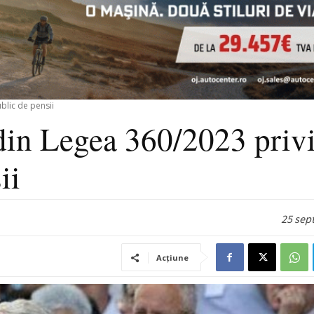
blic de pensii
 din Legea 360/2023 priv
ii
25 sep
Acțiune