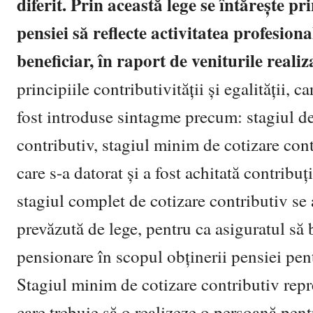
diferit. Prin această lege se întărește pr
pensiei să reflecte activitatea profesiona
beneficiar, în raport de veniturile realiz
principiile contributivității și egalității,
fost introduse sintagme precum: stagiul de
contributiv, stagiul minim de cotizare con
care s-a datorat și a fost achitată contribuț
stagiul complet de cotizare contributiv se 
prevăzută de lege, pentru ca asiguratul să 
pensionare în scopul obținerii pensiei pent
Stagiul minim de cotizare contributiv repr
care trebuie să o realizeze o persoană pent