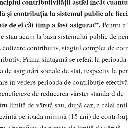
incipiul contributivității astfel încât cuan
lă și contribuția la sistemul public ale fiec
ate de el cât timp a fost asigurat”.
Pentru a 
 care stau acum la baza sistemului public de pen
 cotizare contributiv, stagiul complet de coti
tributiv. Prima sintagmă se referă la perioada
ia de asigurări sociale de stat, respectiv la pen
are în vedere perioada de contribuție efectivă
beneficieze de reducerea vârstei standard de
ru limită de vârstă sau, după caz, a celei anti
ezintă perioada minimă (15 ani) de contribuț
ru a beneficia de pensia de limită de vârstă.