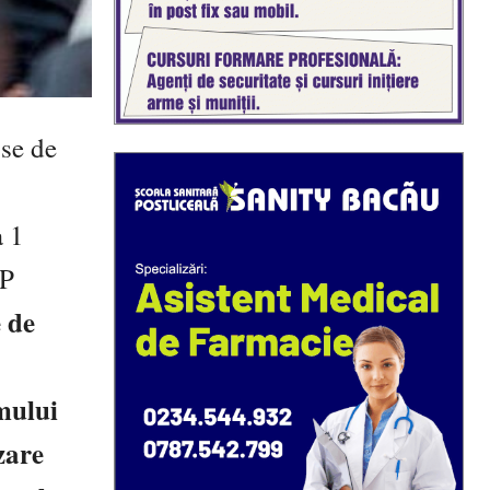
use de
a 1
JP
 de
emului
zare