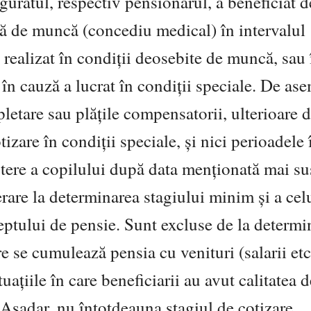
iguratul, respectiv pensionarul, a beneficiat d
ă de muncă (concediu medical) în intervalul
realizat în condiții deosebite de muncă, sau 
în cauză a lucrat în condiții speciale. De as
letare sau plățile compensatorii, ulterioare d
tizare în condiții speciale, și nici perioadele 
ștere a copilului după data menționată mai su
erare la determinarea stagiului minim și a cel
eptului de pensie. Sunt excluse de la determi
re se cumulează pensia cu venituri (salarii etc
uațiile în care beneficiarii au avut calitatea d
Așadar, nu întotdeauna stagiul de cotizare