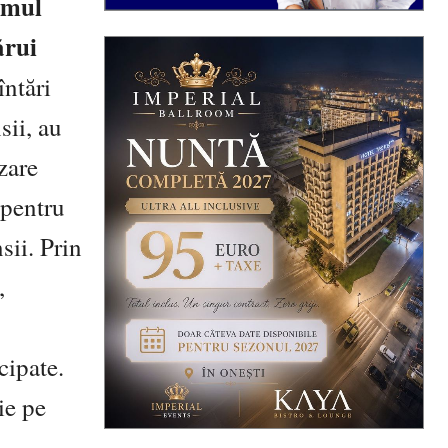
tumul
ărui
întări
sii, au
zare
 pentru
sii. Prin
,
cipate.
ie pe