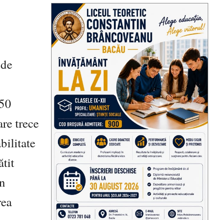
 de
,50
are trece
bilitate
ătit
în
rea