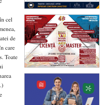
e
în cel
emenea,
atei de
în care
s. Toate
ui
narea
.)
e