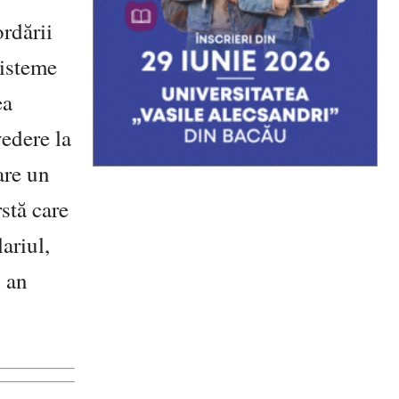
ordării
sisteme
ea
vedere la
are un
rstă care
ariul,
n an