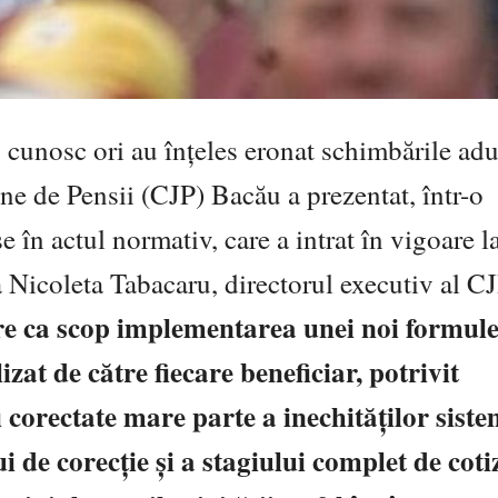
u cunosc ori au înțeles eronat schimbările ad
e de Pensii (CJP) Bacău a prezentat, într-o
s
e în
actul normativ, care a intrat în vigoare l
 Nicoleta Tabacaru, directorul executiv al C
e ca scop implementarea unei noi formule
at de către fiecare beneficiar, potrivit
fi corectate mare parte a inechităților sist
i de corecție și a stagiului complet de coti