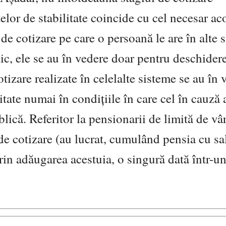
elor de stabilitate coincide cu cel necesar ac
 de cotizare pe care o persoană le are în alte 
lic, ele se au în vedere doar pentru deschider
otizare realizate în celelalte sisteme se au în 
tate numai în condițiile în care cel în cauză 
lică. Referitor la pensionarii de limită de vâ
 de cotizare (au lucrat, cumulând pensia cu sal
prin adăugarea acestuia, o singură dată într-u