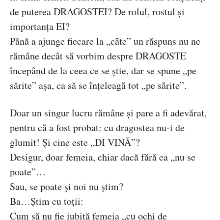
de puterea DRAGOSTEI? De rolul, rostul și
importanța EI?
Până a ajunge fiecare la „câte” un răspuns nu ne
rămâne decât să vorbim despre DRAGOSTE
începând de la ceea ce se știe, dar se spune „pe
sărite” așa, ca să se înțeleagă tot „pe sărite”.
Doar un singur lucru rămâne și pare a fi adevărat,
pentru că a fost probat: cu dragostea nu-i de
glumit! Și cine este „DI VINĂ”?
Desigur, doar femeia, chiar dacă fără ea „nu se
poate”…
Sau, se poate și noi nu știm?
Ba…Știm cu toții:
Cum să nu fie iubită femeia „cu ochi de