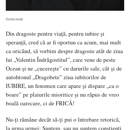
Doina Ioneț
Din dragoste pentru viață, pentru iubire și
speranță, cred că ar fi oportun ca acum, mai mult
ca oricând, să vorbim despre dragoste atât de ziua
lui „Valentin Îndrăgostitul”, care vene de peste
Ocean și ne „cucerește” cu darurile sale, cât și de
autohtonul „Dragobete” ziua iubitorilor de
IUBIRE, un fenomen care apare și dispare „ca o
boare” pe plaiurile mioritice și nu răpus de vreo
boală oarecare, ci de FRICĂ!
Nu-ți rămâne decât să-ți pui o întrebare retorică,
la urma urmei: Suntem, sau nu suntem conștienți