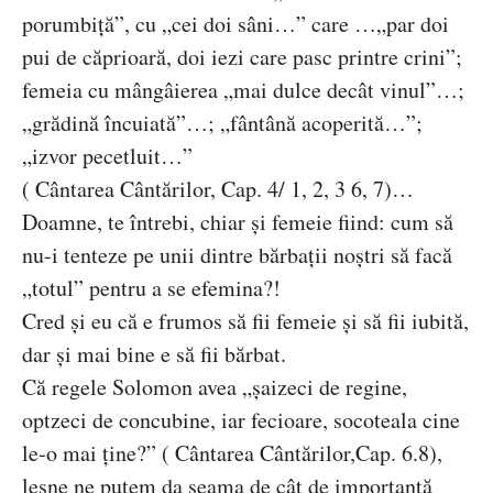
porumbiță”, cu „cei doi sâni…” care …„par doi
pui de căprioară, doi iezi care pasc printre crini”;
femeia cu mângâierea „mai dulce decât vinul”…;
„grădină încuiată”…; „fântână acoperită…”;
„izvor pecetluit…”
( Cântarea Cântărilor, Cap. 4/ 1, 2, 3 6, 7)…
Doamne, te întrebi, chiar și femeie fiind: cum să
nu-i tenteze pe unii dintre bărbații noștri să facă
„totul” pentru a se efemina?!
Cred și eu că e frumos să fii femeie și să fii iubită,
dar și mai bine e să fii bărbat.
Că regele Solomon avea „șaizeci de regine,
optzeci de concubine, iar fecioare, socoteala cine
le-o mai ține?” ( Cântarea Cântărilor,Cap. 6.8),
lesne ne putem da seama de cât de importantă