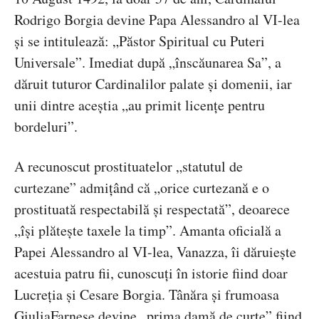
Rodrigo Borgia devine Papa Alessandro al VI-lea
și se intitulează: „Păstor Spiritual cu Puteri
Universale”. Imediat după „înscăunarea Sa”, a
dăruit tuturor Cardinalilor palate și domenii, iar
unii dintre aceștia „au primit licențe pentru
bordeluri”.
A recunoscut prostituatelor „statutul de
curtezane” admițând că „orice curtezană e o
prostituată respectabilă și respectată”, deoarece
„își plătește taxele la timp”. Amanta oficială a
Papei Alessandro al VI-lea, Vanazza, îi dăruiește
acestuia patru fii, cunoscuți în istorie fiind doar
Lucreția și Cesare Borgia. Tânăra și frumoasa
GiuliaFarnese devine „prima damă de curte” fiind