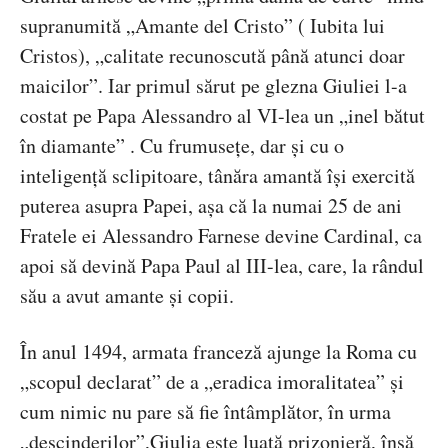
supranumită „Amante del Cristo” ( Iubita lui
Cristos), „calitate recunoscută până atunci doar
maicilor”. Iar primul sărut pe glezna Giuliei l-a
costat pe Papa Alessandro al VI-lea un „inel bătut
în diamante” . Cu frumusețe, dar și cu o
inteligență sclipitoare, tânăra amantă își exercită
puterea asupra Papei, așa că la numai 25 de ani
Fratele ei Alessandro Farnese devine Cardinal, ca
apoi să devină Papa Paul al III-lea, care, la rândul
său a avut amante și copii.
În anul 1494, armata franceză ajunge la Roma cu
„scopul declarat” de a „eradica imoralitatea” și
cum nimic nu pare să fie întâmplător, în urma
„descinderilor”,Giulia este luată prizonieră, însă