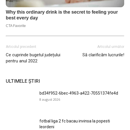
Articolul precedent
Articolul următor
Ce cuprinde bugetul județului
Să clarificăm lucrurile!
pentru anul 2022
ULTIMELE ȘTIRI
bd34f952-6bec-4963-a422-70551374fe4d
8 august 2026
fotbal liga 2 fc bacau invinsa la popesti
leordeni