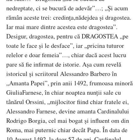
nedreptate, ci se bucură de adevăr”…; „Și acum
rămân aceste trei: credința,nădejdea și dragostea.
Iar mai mare dintre acestea este dragostea”.
Desigur, dragostea, pentru că DRAGOSTEA „pe
toate le face și le desface”, iar „pricina tuturor
relelor e doar femeia”…, chiar dacă acest lucru
pare să fie infirmat de istorie. Așa cum revelă
istoricul și scriitorul Alessandro Barbero în
„Amanta Papei”, prin anii 1492, frumoasa minoră
GiuliaFarnese, în chiar noaptea nunții sale cu
tânărul Orssini, „mijlocitor fiind chiar fratele ei,
Alessandro Farnese, devine amanta Cardinalului
Rodrigo Borgia, cel mai bogat și influent om din
Roma, mai puternic chiar decât Papa. În data de
10 August 1492, la doar 57 de ani, Cardinalul