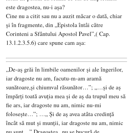
este dragostea, nu-i așa?
Cine nu a citit sau nu a auzit măcar o dată, chiar
și în fragmente, din „Epistola întâi către
Corinteni a Sfântului Apostol Pavel”,( Cap.
13.1.2.3.5.6) care spune cam așa:
„De-aș grăi în limbile oamenilor și ale îngerilor,
iar dragoste nu am, facutu-m-am aramă
sunătoare,și chiumval răsunător…”; „…și de aș
împărți toată avuția mea și de aș da trupul meu să
fie ars, iar dragoste nu am, nimic nu-mi
folosește…”; …„ Și de aș avea atâta credință
încât să mut și munții, iar dragoste nu am, nimic
nu sunt…” Dragostea „nu se bucură de