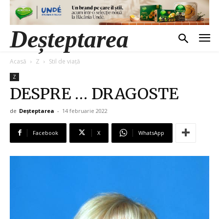
Deșteptarea
Acasă
Z
Stil de viață
Z
DESPRE … DRAGOSTE
de
Deșteptarea
-
14 februarie 2022
Facebook
X
WhatsApp