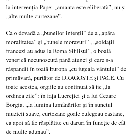
la intervenția Papei „amanta este eliberată”, nu și
„alte multe curtezane”.
Ca o dovadă a „buneilor intenții” de a „apăra
moralitatea” și „bunele moravuri” , „soldații
francezi au adus la Roma Sifilisul”, o boală
venerică necunoscută până atunci și care s-a
răspândit în toată Europa „cu iuțeala vântului” de
primăvară, purtător de DRAGOSTE și PACE. Cu
toate acestea, orgiile au continuat să fie „la
ordinea zile”: în fața Lucreției și a lui Cezare
Borgia, „la lumina lumânărilor și în sunetul
muzicii suave, curtezane goale culegeau castane,
ca apoi să fie răsplătite cu daruri în funcție de cât
de multe adunau”.