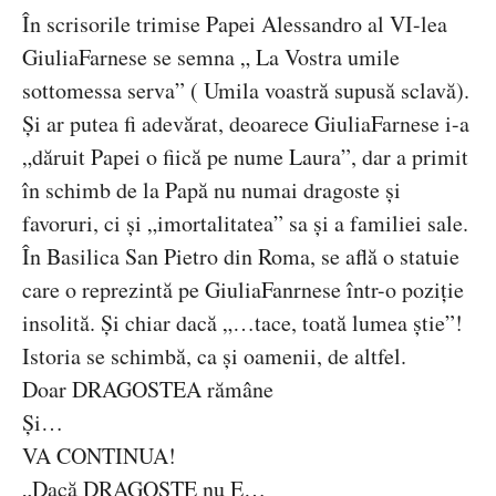
În scrisorile trimise Papei Alessandro al VI-lea
GiuliaFarnese se semna „ La Vostra umile
sottomessa serva” ( Umila voastră supusă sclavă).
Și ar putea fi adevărat, deoarece GiuliaFarnese i-a
„dăruit Papei o fiică pe nume Laura”, dar a primit
în schimb de la Papă nu numai dragoste și
favoruri, ci și „imortalitatea” sa și a familiei sale.
În Basilica San Pietro din Roma, se află o statuie
care o reprezintă pe GiuliaFanrnese într-o poziție
insolită. Și chiar dacă „…tace, toată lumea știe”!
Istoria se schimbă, ca și oamenii, de altfel.
Doar DRAGOSTEA rămâne
Și…
VA CONTINUA!
„Dacă DRAGOSTE nu E…