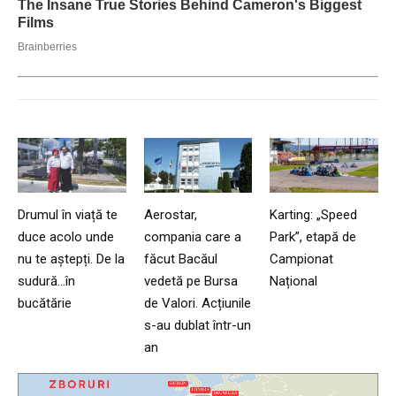
Drumul în viață te
Aerostar,
Karting: „Speed
duce acolo unde
compania care a
Park”, etapă de
nu te aștepți. De la
făcut Bacăul
Campionat
sudură…în
vedetă pe Bursa
Național
bucătărie
de Valori. Acțiunile
s-au dublat într-un
an