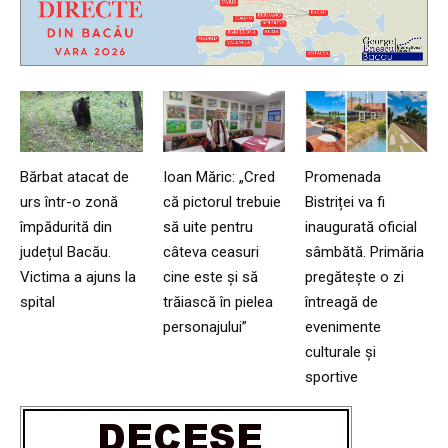
Bărbat atacat de
Ioan Măric: „Cred
Promenada
urs într-o zonă
că pictorul trebuie
Bistriței va fi
împădurită din
să uite pentru
inaugurată oficial
județul Bacău.
câteva ceasuri
sâmbătă. Primăria
Victima a ajuns la
cine este și să
pregătește o zi
spital
trăiască în pielea
întreagă de
personajului”
evenimente
culturale și
sportive