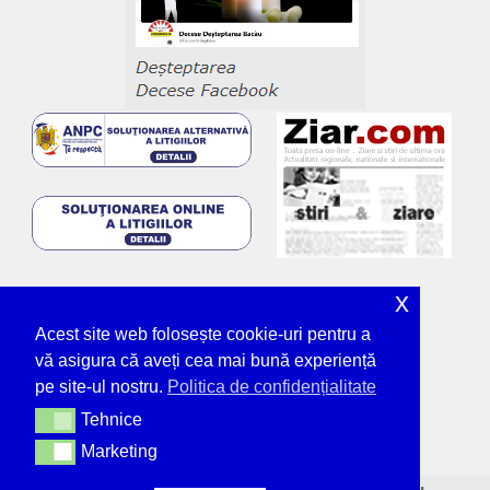
x
Acest site web folosește cookie-uri pentru a
vă asigura că aveți cea mai bună experiență
pe site-ul nostru.
Politica de confidențialitate
Tehnice
Tehnice
Marketing
Marketing
© Deșteptarea - unicul ziar tipărit din Bacău,