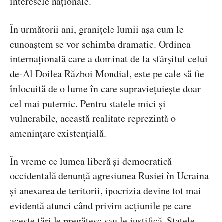
interesele naționale.
În următorii ani, granițele lumii așa cum le
cunoaștem se vor schimba dramatic. Ordinea
internațională care a dominat de la sfârșitul celui
de-Al Doilea Război Mondial, este pe cale să fie
înlocuită de o lume în care supraviețuiește doar
cel mai puternic. Pentru statele mici și
vulnerabile, această realitate reprezintă o
amenințare existențială.
În vreme ce lumea liberă și democratică
occidentală denunță agresiunea Rusiei în Ucraina
și anexarea de teritorii, ipocrizia devine tot mai
evidentă atunci când privim acțiunile pe care
aceste țări le pregătesc sau le justifică. Statele