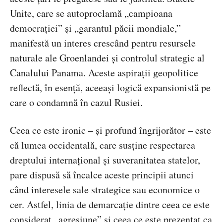
Unite, care se autoproclamă „campioana
democrației” și „garantul păcii mondiale,”
manifestă un interes crescând pentru resursele
naturale ale Groenlandei și controlul strategic al
Canalului Panama. Aceste aspirații geopolitice
reflectă, în esență, aceeași logică expansionistă pe
care o condamnă în cazul Rusiei.
Ceea ce este ironic – și profund îngrijorător – este
că lumea occidentală, care susține respectarea
dreptului internațional și suveranitatea statelor,
pare dispusă să încalce aceste principii atunci
când interesele sale strategice sau economice o
cer. Astfel, linia de demarcație dintre ceea ce este
considerat „agresiune” și ceea ce este prezentat ca