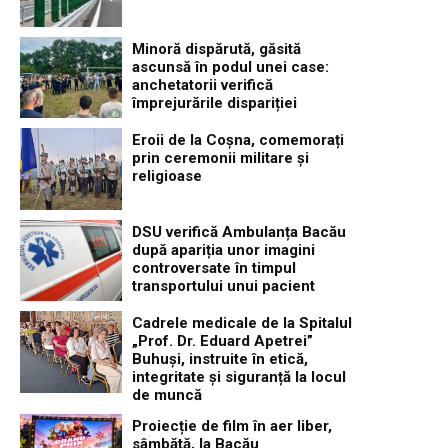
Minoră dispărută, găsită
ascunsă în podul unei case:
anchetatorii verifică
împrejurările dispariției
Eroii de la Coșna, comemorați
prin ceremonii militare și
religioase
DSU verifică Ambulanța Bacău
după apariția unor imagini
controversate în timpul
transportului unui pacient
Cadrele medicale de la Spitalul
„Prof. Dr. Eduard Apetrei”
Buhuși, instruite în etică,
integritate și siguranță la locul
de muncă
Proiecție de film în aer liber,
sâmbătă, la Bacău