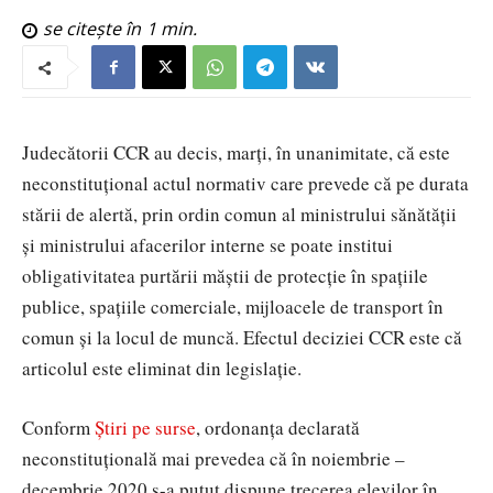
se citește în
1
min.
Judecătorii CCR au decis, marți, în unanimitate, că este
neconstituțional actul normativ care prevede că pe durata
stării de alertă, prin ordin comun al ministrului sănătății
și ministrului afacerilor interne se poate institui
obligativitatea purtării măștii de protecție în spațiile
publice, spațiile comerciale, mijloacele de transport în
comun și la locul de muncă. Efectul deciziei CCR este că
articolul este eliminat din legislație.
Conform
Știri pe surse
, ordonanța declarată
neconstituțională mai prevedea că în noiembrie –
decembrie 2020 s-a putut dispune trecerea elevilor în