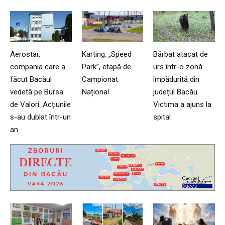
Aerostar,
Karting: „Speed
Bărbat atacat de
compania care a
Park”, etapă de
urs într-o zonă
făcut Bacăul
Campionat
împădurită din
vedetă pe Bursa
Național
județul Bacău.
de Valori. Acțiunile
Victima a ajuns la
s-au dublat într-un
spital
an