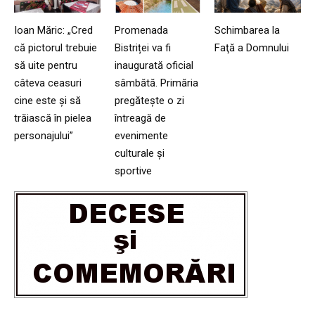
Ioan Măric: „Cred
Promenada
Schimbarea la
că pictorul trebuie
Bistriței va fi
Faţă a Domnului
să uite pentru
inaugurată oficial
câteva ceasuri
sâmbătă. Primăria
cine este și să
pregătește o zi
trăiască în pielea
întreagă de
personajului”
evenimente
culturale și
sportive