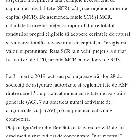
capital de solvabilitate (SCR), cât și cerințele minime de
capital (MCR). De asemenea, ratele SCR și MCR,
calculate la nivelul pieței ca raportul dintre totalul
fondurilor proprii eligibile să acopere cerințele de capital
și valoarea totală a necesarului de capital, au înregistrat
valori supraunitare. Rata SCR la nivelul pieței s-a situat
la un nivel de 1,70, iar rata MCR la o valoare de 3,93.
La 31 martie 2019, activau pe piața asigurărilor 28 de
societăți de asigurare, autorizate și reglementate de ASF,
dintre care 15 au practicat numai activitate de asigurări
generale (AG), 7 au practicat numai activitate de
asigurări de viață (AV) și 6 au practicat activitate
compozită.
Piața asigurărilor din România este caracterizată de un
grad mediu spre ridicat de concentrare. În trimestrul I