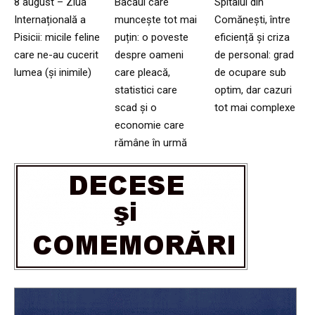
8 august – Ziua
Bacăul care
Spitalul din
Internațională a
muncește tot mai
Comănești, între
Pisicii: micile feline
puțin: o poveste
eficiență și criza
care ne-au cucerit
despre oameni
de personal: grad
lumea (și inimile)
care pleacă,
de ocupare sub
statistici care
optim, dar cazuri
scad și o
tot mai complexe
economie care
rămâne în urmă