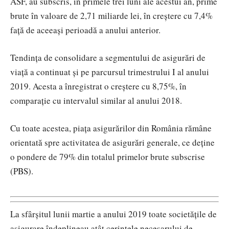
ASF, au subscris, în primele trei luni ale acestui an, prime
brute în valoare de 2,71 miliarde lei, în creștere cu 7,4%
față de aceeași perioadă a anului anterior.
Tendința de consolidare a segmentului de asigurări de
viață a continuat și pe parcursul trimestrului I al anului
2019. Acesta a înregistrat o creștere cu 8,75%, în
comparație cu intervalul similar al anului 2018.
Cu toate acestea, piața asigurărilor din România rămâne
orientată spre activitatea de asigurări generale, ce deține
o pondere de 79% din totalul primelor brute subscrise
(PBS).
La sfârșitul lunii martie a anului 2019 toate societățile de
asigurare îndeplineau atât cerințele necesarului de