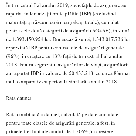
În trimestrul I al anului 2019, societățile de asigurare au
raportat indemnizații brute plătite (IBP) (excluzând
maturități și răscumpărări parțiale și totale), cumulat
pentru cele două categorii de asigurări (AG+AV), în sumă
de 1.393.450.954 lei. Din această sumă, 1.343.017.736 lei
reprezintă IBP pentru contractele de asigurări generale
(96%), în creștere cu 13% față de trimestrul I al anului
2018. Pentru segmentul asigurărilor de viață, asigurătorii
au raportat IBP în valoare de 50.433.218, cu circa 8% mai
mult comparativ cu perioada similară a anului 2018.
Rata daunei
Rata combinată a daunei, calculată pe date cumulate
pentru toate clasele de asigurări generale, a fost, în
primele trei luni ale anului, de 110,6%, în creștere