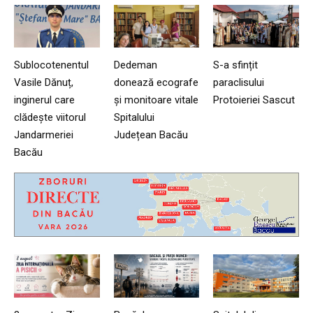
Sublocotenentul
Dedeman
S-a sfințit
Vasile Dănuț,
donează ecografe
paraclisului
inginerul care
și monitoare vitale
Protoieriei Sascut
clădește viitorul
Spitalului
Jandarmeriei
Județean Bacău
Bacău