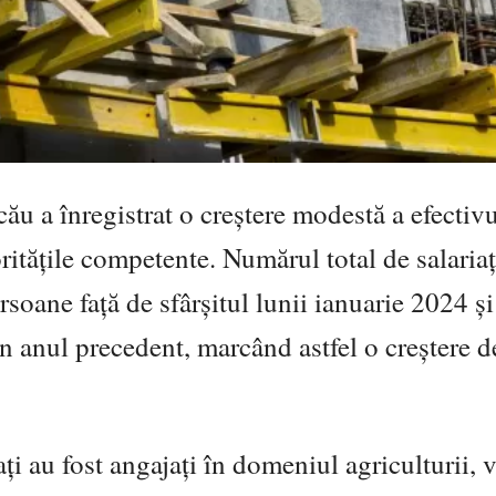
cău a înregistrat o creștere modestă a efectiv
oritățile competente. Numărul total de salariaț
soane față de sfârșitul lunii ianuarie 2024 și
n anul precedent, marcând astfel o creștere 
ați au fost angajați în domeniul agriculturii, v