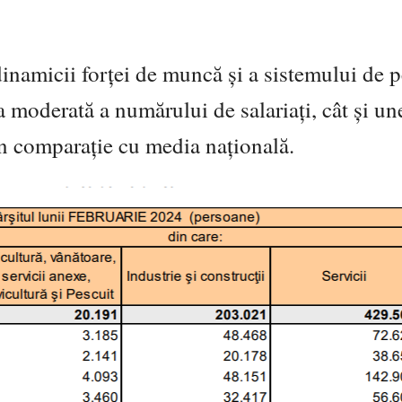
dinamicii forței de muncă și a sistemului de p
a moderată a numărului de salariați, cât și un
 în comparație cu media națională.