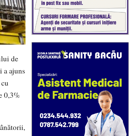
ului de
i a ajuns
 cu
de 0,3%
ânătorii,