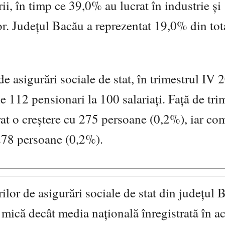
urii, în timp ce 39,0% au lucrat în industrie și
lor. Județul Bacău a reprezentat 19,0% din tot
e asigurări sociale de stat, în trimestrul IV 
 112 pensionari la 100 salariați. Față de tri
rat o creștere cu 275 persoane (0,2%), iar co
 278 persoane (0,2%).
lor de asigurări sociale de stat din județul 
 mică decât media națională înregistrată în ac