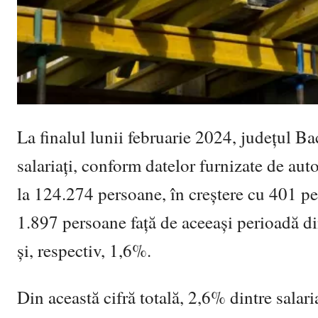
La finalul lunii februarie 2024, județul Ba
salariați, conform datelor furnizate de aut
la 124.274 persoane, în creștere cu 401 per
1.897 persoane față de aceeași perioadă di
și, respectiv, 1,6%.
Din această cifră totală, 2,6% dintre salari