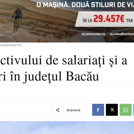
ensionari în...
tivului de salariați și a
i în județul Bacău
Acțiune