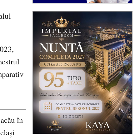
alul
2023,
mestrul
mparativ
Bacău în
elași