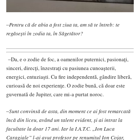
‒
Pentru că de abia a fost ziua ta, am să te întreb: te
regăsești în zodia ta, în Săgetător?
‒
Da, e o zodie de foc, a oamenilor puternici, pasionați,
sinceri, direcți, înzestrați cu pasiunea cunoașterii,
energici, entuziaști. Cu fire independentă, gândire liberă,
curioasă de noi experiențe. O zodie bună, că doar este
guvernată de Jupiter, care mi-a purtat noroc.
‒
Sunt convinsă de asta, din moment ce ai fost remarcată
încă din liceu, având un talent evident, și ai intrat la
facultate la doar 17 ani. Iar la I.A.T.C. „Ion Luca
Caragiale” l-ai avut profesor pe renumitul Ion Cojar,