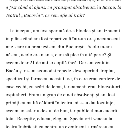
a fost când ai ajuns, ca proaspăt absolventă,
în
Bacău, la
Teatrul „Bacovia”, ce senzație ai trăit?
‒ La început, am fost speriată de-a binelea și am izbucnit
în plâns când am fost repartizată într-un oraș necunoscut
mie, care nu prea ieșisem din București. Acolo m-am
născut, acolo era mama, cum să plec în altă parte? Și
aveam doar 21 de ani, o copilă încă. Dar am venit în
Bacău și m-am acomodat repede, descoperind, treptat,
specificul și farmecul acestui loc, în care erau cartiere de
case vechi, cu scări de lemn, iar oamenii erau binevoitori,
ospitalieri. Eram un grup de cinci absolvenți și am fost
primiți cu multă căldură în teatru, ni s-au dat locuințe,
aveam un salariu destul de bun, iar publicul m-a cucerit
total. Receptiv, educat, elegant. Spectatorii veneau la
teatru îmbrăcați ca pentru un eveniment, urmăreau cu