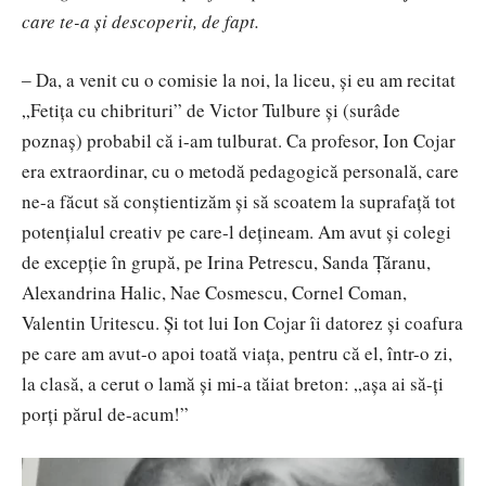
care te-a și descoperit, de fapt.
‒
Da, a venit cu o comisie la noi, la liceu, și eu am recitat
„Fetița cu chibrituri” de Victor Tulbure și (surâde
poznaș) probabil că i-am tulburat. Ca profesor, Ion Cojar
era extraordinar, cu o metodă pedagogică personală, care
ne-a făcut să conștientizăm și să scoatem la suprafață tot
potențialul creativ pe care-l dețineam. Am avut și colegi
de excepție în grupă, pe Irina Petrescu, Sanda Țăranu,
Alexandrina Halic, Nae Cosmescu, Cornel Coman,
Valentin Uritescu. Și tot lui Ion Cojar îi datorez și coafura
pe care am avut-o apoi toată viața, pentru că el, într-o zi,
la clasă, a cerut o lamă și mi-a tăiat breton: „așa ai să-ți
porți părul de-acum!”