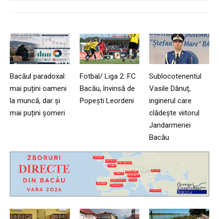
Bacăul paradoxal:
Fotbal/ Liga 2: FC
Sublocotenentul
mai puțini oameni
Bacău, învinsă de
Vasile Dănuț,
la muncă, dar și
Popești Leordeni
inginerul care
mai puțini șomeri
clădește viitorul
Jandarmeriei
Bacău