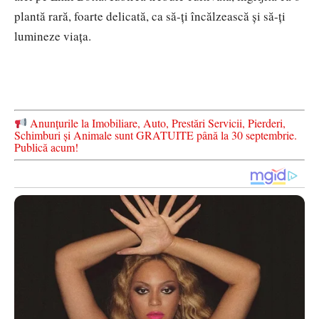
plantă rară, foarte delicată, ca să-ți încălzească și să-ți
lumineze viața.
Anunțurile la Imobiliare, Auto, Prestări Servicii, Pierderi,
Schimburi și Animale sunt GRATUITE până la 30 septembrie.
Publică acum!