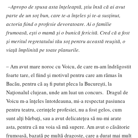
‒Apropo de spusa asta înțeleaptă, știu însă că ai avut
parte de un soț bun, care te-a înțeles și te-a susținut,
actoria fiind o profesie devoratoare. Ai o familie
frumoasă, ești o mamă și o bunică fericită. Cred că a fost
și meritul regretatului tău soț pentru această reușită, o
viață împlinită pe toate planurile.
‒ Am avut mare noroc cu Voicu, de care m-am îndrăgostit
foarte tare, el fiind și motivul pentru care am rămas în
Bacău, pentru că aș fi putut pleca la București, la
Naționalul clujean, unde am luat un concurs. Dragul de
Voicu m-a înțeles întotdeauna, mi-a respectat pasiunea
pentru teatru, cerințele profesiei, nu a fost gelos, cum
sunt alți bărbați, sau a avut delicatețea să nu-mi arate
asta, pentru că nu voia să mă supere. Am avut o căsătorie
frumoasă, bazată pe multă dragoste, care a durat mai mult