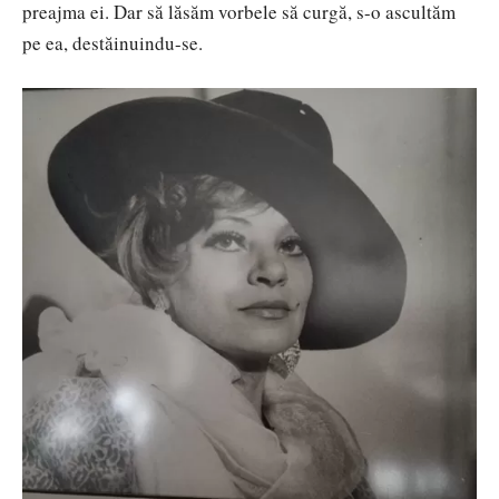
preajma ei. Dar să lăsăm vorbele să curgă, s-o ascultăm
pe ea, destăinuindu-se.