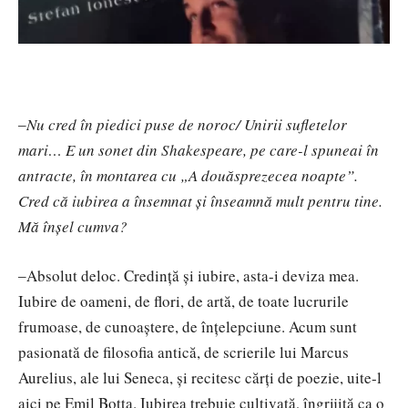
‒Nu cred în piedici puse de noroc/ Unirii sufletelor
mari… E un sonet din Shakespeare, pe care-l spuneai în
antracte, în montarea cu „A douăsprezecea noapte”.
Cred că iubirea a însemnat și înseamnă mult pentru tine.
Mă înșel cumva?
‒Absolut deloc. Credință și iubire, asta-i deviza mea.
Iubire de oameni, de flori, de artă, de toate lucrurile
frumoase, de cunoaștere, de înțelepciune. Acum sunt
pasionată de filosofia antică, de scrierile lui Marcus
Aurelius, ale lui Seneca, și recitesc cărți de poezie, uite-l
aici pe Emil Botta. Iubirea trebuie cultivată, îngrijită ca o