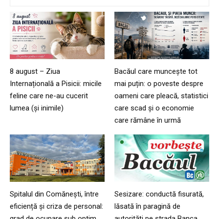
8 august – Ziua
Bacăul care muncește tot
Internațională a Pisicii: micile
mai puțin: o poveste despre
feline care ne-au cucerit
oameni care pleacă, statistici
lumea (și inimile)
care scad și o economie
care rămâne în urmă
Spitalul din Comănești, între
Sesizare: conductă fisurată,
eficiență și criza de personal:
lăsată în paragină de
grad de ocupare sub optim,
autorități pe strada Banca