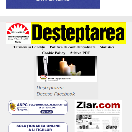
Termeni și Condiții
Politica de confidențialitate
Statistici
Cookie Policy
Arhiva PDF