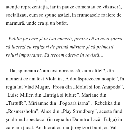
atenție reprezentația, iar în pauze comentau ce văzuseră,
socializau, cum se spune astăzi, în frumoasele foaiere de
marmură, unde era și un bufet.
‒Public pe care și tu l-ai cucerit, pentru că ai avut șansa
să lucrezi cu regizori de primă mărime și să primești
roluri importante. Să trecem câteva în revistă…
‒ Da, spuneam că am fost norocoasă, cum altfel?, din
moment ce am fost Viola în „A douăsprezecea noapte”, în
regia lui Vlad Mugur, Frosa din „Idolul și Ion Anapoda”,
Luise Miller, din „Intrigă și iubire”, Mariane din
„Tartuffe”, Miriamne din „Pogoară iarna”, Rebekka din
„Rosmersholm”, Alice din „Play Strindberg”, acesta fiind
și ultimul spectacol (în regia lui Dumitru Lazăr-Fulga) în
care am jucat. Am lucrat cu mulți regizori buni, cu Val