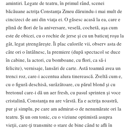
amintiri. Legate de teatru, în primul rând, scenei
băcăuane actrița Constanța Zmeu dăruindu-i mai mult de
cincizeci de ani din viața ei. O găsesc acasă la ea, care e
plină de flori de la aniversare, veselă, cochetă, așa cum
este de obicei, cu o rochie de jerse și cu un baticuț roșu la
gât, legat ștrengărește. Îi plac culorile vii, observ asta de
câte ori o întâlnesc, la premiere (după spectacol se duce
în cabine, la actori, cu bomboane, cu flori, ca să-i
felicite), vernisaje, lansări de carte. Astă toamnă avea un
trenci roz, care-i accentua alura tinerească. Zveltă cum e,
cu o figură deschisă, surâzătoare, cu părul blond și cu
bretonul care-i dă un aer fresh, cu pasul sprinten și voce
cristalină, Constanța nu are vârstă. Ea e actrița noastră,
pur și simplu, pe care am admirat-o de nenumărate ori la
teatru. Și un om tonic, cu o viziune optimistă asupra
vieții, care-ți transmite o stare de bine când te afli în