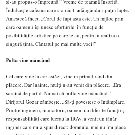
și-au propus-o împreună.” Vreme de toamnă însorită.
Îndulcește cafeaua care s-a răcit, adăugându-i puțin lapte.
Amestecă încet. „Corul de fapt asta este. Un mijloc prin
care oamenii își unesc eforturile, în funcție de
posibilitățile artistice pe care le au, pentru a realiza o
singură țintă. Cântatul pe mai multe voci!”
Pofta vine mâncând
Cel care vine la cor astăzi, vine în primul rând din
plăcere. Dar înainte, mulți n-au venit din plăcere. „Era
sarcină de partid. Numai că pofta vine mâncând.”
Dirijorul Gozar zâmbește. „Să-ți povestesc o întâmplare.
Printre inginerii, muncitorii, oameni cu diferite funcții și
responsabilități care lucrau la IRAv, a venit un tânăr
inginer care mi-a spus direct: domnule, mie nu îmi place