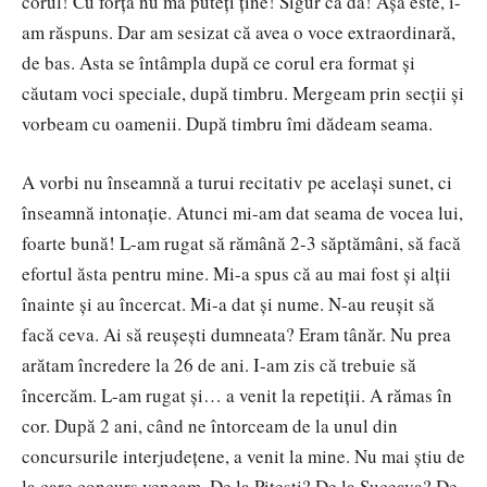
corul! Cu forța nu mă puteți ține! Sigur că da! Așa este, i-
am răspuns. Dar am sesizat că avea o voce extraordinară,
de bas. Asta se întâmpla după ce corul era format și
căutam voci speciale, după timbru. Mergeam prin secții și
vorbeam cu oamenii. După timbru îmi dădeam seama.
A vorbi nu înseamnă a turui recitativ pe același sunet, ci
înseamnă intonație. Atunci mi-am dat seama de vocea lui,
foarte bună! L-am rugat să rămână 2-3 săptămâni, să facă
efortul ăsta pentru mine. Mi-a spus că au mai fost și alții
înainte și au încercat. Mi-a dat și nume. N-au reușit să
facă ceva. Ai să reușești dumneata? Eram tânăr. Nu prea
arătam încredere la 26 de ani. I-am zis că trebuie să
încercăm. L-am rugat și… a venit la repetiții. A rămas în
cor. După 2 ani, când ne întorceam de la unul din
concursurile interjudețene, a venit la mine. Nu mai știu de
la care concurs veneam. De la Pitești? De la Suceava? De