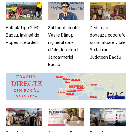
Fotbal/ Liga 2: FC
Sublocotenentul
Dedeman
Bacău, învinsă de
Vasile Dănuț,
donează ecografe
Popești Leordeni
inginerul care
și monitoare vitale
clădește viitorul
Spitalului
Jandarmeriei
Județean Bacău
Bacău