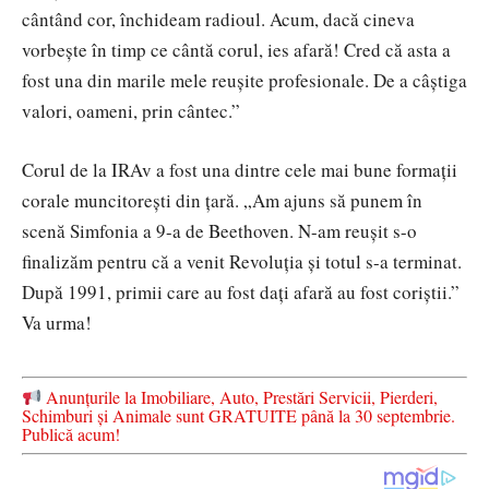
cântând cor, închideam radioul. Acum, dacă cineva
vorbește în timp ce cântă corul, ies afară! Cred că asta a
fost una din marile mele reușite profesionale. De a câștiga
valori, oameni, prin cântec.”
Corul de la IRAv a fost una dintre cele mai bune formații
corale muncitorești din țară. „Am ajuns să punem în
scenă Simfonia a 9-a de Beethoven. N-am reușit s-o
finalizăm pentru că a venit Revoluția și totul s-a terminat.
După 1991, primii care au fost dați afară au fost coriștii.”
Va urma!
Anunțurile la Imobiliare, Auto, Prestări Servicii, Pierderi,
Schimburi și Animale sunt GRATUITE până la 30 septembrie.
Publică acum!