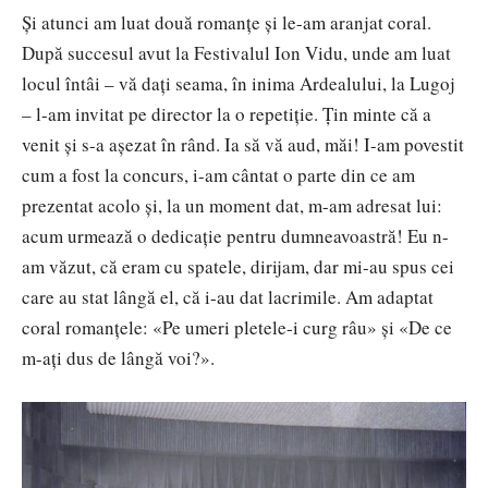
Și atunci am luat două romanțe și le-am aranjat coral.
După succesul avut la Festivalul Ion Vidu, unde am luat
locul întâi – vă dați seama, în inima Ardealului, la Lugoj
– l-am invitat pe director la o repetiție. Țin minte că a
venit și s-a așezat în rând. Ia să vă aud, măi! I-am povestit
cum a fost la concurs, i-am cântat o parte din ce am
prezentat acolo și, la un moment dat, m-am adresat lui:
acum urmează o dedicație pentru dumneavoastră! Eu n-
am văzut, că eram cu spatele, dirijam, dar mi-au spus cei
care au stat lângă el, că i-au dat lacrimile. Am adaptat
coral romanțele: «Pe umeri pletele-i curg râu» și «De ce
m-ați dus de lângă voi?».