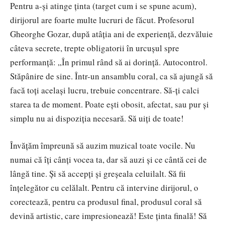
Pentru a-și atinge ținta (target cum i se spune acum),
dirijorul are foarte multe lucruri de făcut. Profesorul
Gheorghe Gozar, după atâția ani de experiență, dezvăluie
câteva secrete, trepte obligatorii în urcușul spre
performanță: „În primul rând să ai dorință. Autocontrol.
Stăpânire de sine. Într-un ansamblu coral, ca să ajungă să
facă toți același lucru, trebuie concentrare. Să-ți calci
starea ta de moment. Poate ești obosit, afectat, sau pur și
simplu nu ai dispoziția necesară. Să uiți de toate!
Învățăm împreună să auzim muzical toate vocile. Nu
numai că îți cânți vocea ta, dar să auzi și ce cântă cei de
lângă tine. Și să accepți și greșeala celuilalt. Să fii
înțelegător cu celălalt. Pentru că intervine dirijorul, o
corectează, pentru ca produsul final, produsul coral să
devină artistic, care impresionează! Este ținta finală! Să