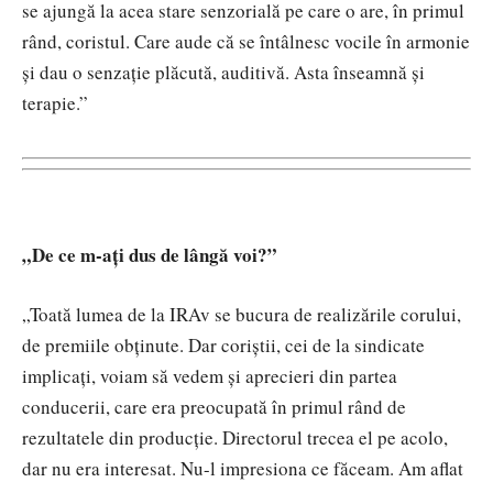
se ajungă la acea stare senzorială pe care o are, în primul
rând, coristul. Care aude că se întâlnesc vocile în armonie
și dau o senzație plăcută, auditivă. Asta înseamnă și
terapie.”
„De ce m-ați dus de lângă voi?”
„Toată lumea de la IRAv se bucura de realizările corului,
de premiile obținute. Dar coriștii, cei de la sindicate
implicați, voiam să vedem și aprecieri din partea
conducerii, care era preocupată în primul rând de
rezultatele din producție. Directorul trecea el pe acolo,
dar nu era interesat. Nu-l impresiona ce făceam. Am aflat