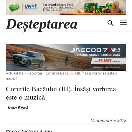
Deșteptarea
Actualitate
Reportaj
Corurile Bacăului (III). Însăși vorbirea este o
muzică
Corurile Bacăului (III). Însăși vorbirea
este o muzică
Ioan Bîșcă
14 noiembrie 2018
se citește în
4
min.