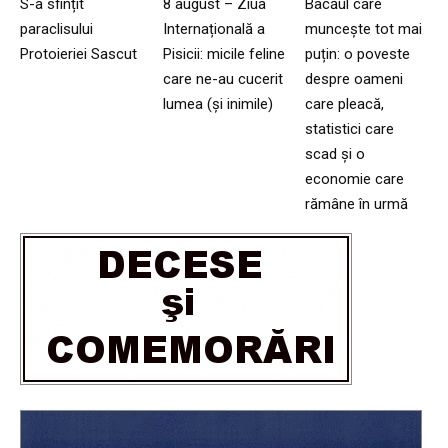
S-a sfințit
8 august – Ziua
Bacăul care
paraclisului
Internațională a
muncește tot mai
Protoieriei Sascut
Pisicii: micile feline
puțin: o poveste
care ne-au cucerit
despre oameni
lumea (și inimile)
care pleacă,
statistici care
scad și o
economie care
rămâne în urmă