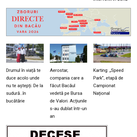
Drumul în viață te
Aerostar,
Karting: „Speed
duce acolo unde
compania care a
Park”, etapă de
nu te aștepți. De la
făcut Bacăul
Campionat
sudură…în
vedetă pe Bursa
Național
bucătărie
de Valori. Acțiunile
s-au dublat într-un
an