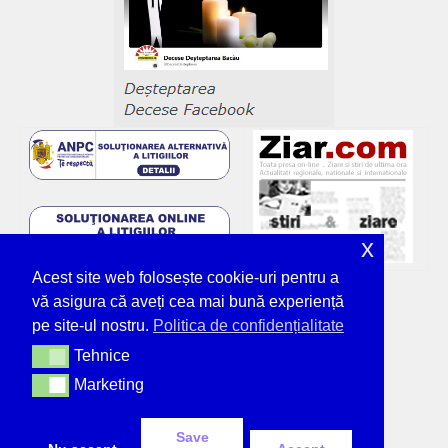
x
Acest site web folosește cookie-uri pentru a
vă asigura că aveți cea mai bună experiență
pe site-ul nostru.
Politica de confidențialitate
Tehnice
Tehnice
Marketing
Marketing
Save