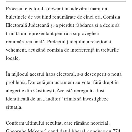
Procesul electoral a devenit un adevărat maraton,
buletinele de vot fiind renumărate de cinci ori. Comisia
Electorală Județeană și-a pierdut răbdarea și a decis să
trimită un reprezentant pentru a supraveghea
renumărarea finală. Prefectul județului a reacționat
vehement, acuzând comisia de interferență în treburile
locale.
În mijlocul acestui haos electoral, s-a descoperit o nouă
problemă. Doi cetățeni ucraineni au votat fără drept în
alegerile din Costinești. Această neregulă a fost
identificată de un „auditor” trimis să investigheze
situația.
Conform ultimului rezultat, care rămâne neoficial,
Gheorghe Mekenić, candidatul liberal, conduce cu 774