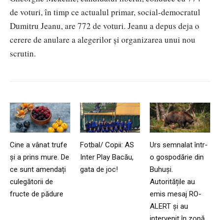
de voturi, în timp ce actualul primar, social-democratul
Dumitru Jeanu, are 772 de voturi. Jeanu a depus deja o
cerere de anulare a alegerilor și organizarea unui nou
scrutin.
Cine a vânat trufe
Fotbal/ Copii: AS
Urs semnalat într-
și a prins mure. De
Inter Play Bacău,
o gospodărie din
ce sunt amendați
gata de joc!
Buhuși.
culegătorii de
Autoritățile au
fructe de pădure
emis mesaj RO-
ALERT și au
intervenit în zonă