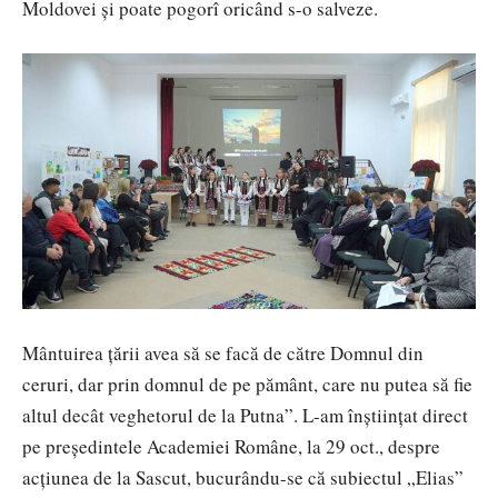
Moldovei şi poate pogorî oricând s-o salveze.
Mântuirea ţării avea să se facă de către Domnul din
ceruri, dar prin domnul de pe pământ, care nu putea să fie
altul decât veghetorul de la Putna”. L-am înştiinţat direct
pe preşedintele Academiei Române, la 29 oct., despre
acţiunea de la Sascut, bucurându-se că subiectul „Elias”