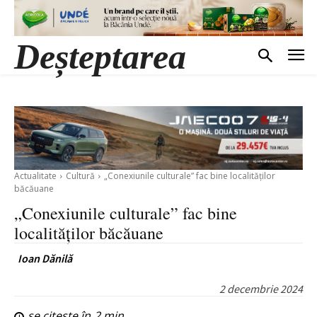
Deșteptarea
Actualitate
Cultură
„Conexiunile culturale” fac bine localităţilor
băcăuane
„Conexiunile culturale” fac bine
localităţilor băcăuane
Ioan Dănilă
2 decembrie 2024
se citește în
2
min.