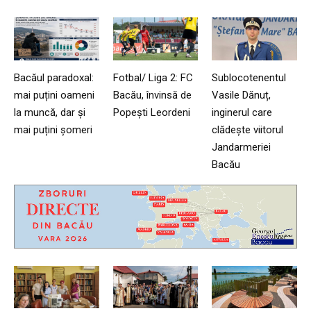
Bacăul paradoxal:
Fotbal/ Liga 2: FC
Sublocotenentul
mai puțini oameni
Bacău, învinsă de
Vasile Dănuț,
la muncă, dar și
Popești Leordeni
inginerul care
mai puțini șomeri
clădește viitorul
Jandarmeriei
Bacău