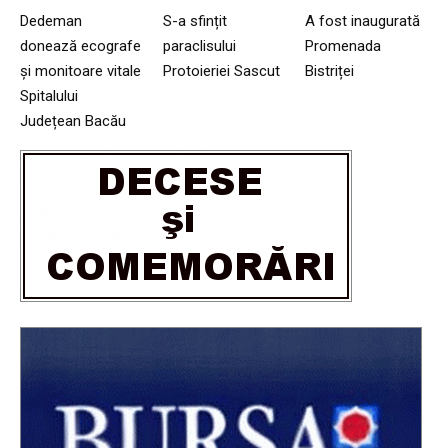
Dedeman
S-a sfințit
A fost inaugurată
donează ecografe
paraclisului
Promenada
și monitoare vitale
Protoieriei Sascut
Bistriței
Spitalului
Județean Bacău