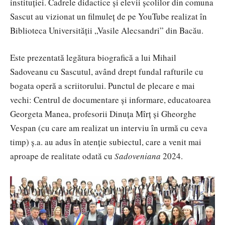
instituţiei. Cadrele didactice şi elevii şcolilor din comuna
Sascut au vizionat un filmuleţ de pe YouTube realizat în
Biblioteca Universităţii „Vasile Alecsandri” din Bacău.
Este prezentată legătura biografică a lui Mihail
Sadoveanu cu Sascutul, având drept fundal rafturile cu
bogata operă a scriitorului. Punctul de plecare e mai
vechi: Centrul de documentare şi informare, educatoarea
Georgeta Manea, profesorii Dinuţa Mîrţ şi Gheorghe
Vespan (cu care am realizat un interviu în urmă cu ceva
timp) ş.a. au adus în atenţie subiectul, care a venit mai
aproape de realitate odată cu
Sadoveniana
2024.