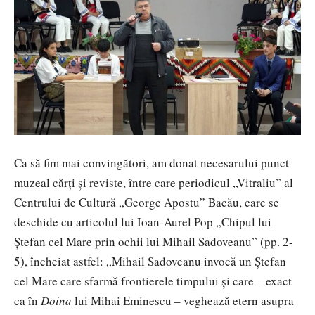
Ca să fim mai convingători, am donat necesarului punct
muzeal cărţi şi reviste, între care periodicul „Vitraliu” al
Centrului de Cultură „George Apostu” Bacău, care se
deschide cu articolul lui Ioan-Aurel Pop „Chipul lui
Ştefan cel Mare prin ochii lui Mihail Sadoveanu” (pp. 2-
5), încheiat astfel: „Mihail Sadoveanu invocă un Ştefan
cel Mare care sfarmă frontierele timpului şi care – exact
ca în
Doina
lui Mihai Eminescu – veghează etern asupra