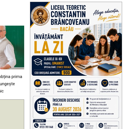
obțina prima
lungește
ic