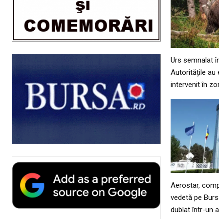
Urs semnalat î
Autoritățile a
intervenit în z
Aerostar, comp
vedetă pe Bursa
dublat într-un 