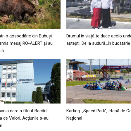
ntr-o gospodărie din Buhuși.
Drumul în viață te duce acolo und
u emis mesaj RO-ALERT și au
aștepți. De la sudură…în bucătărie
onă
ania care a făcut Bacăul
Karting: „Speed Park”, etapă de 
 de Valori. Acțiunile s-au
Național
an