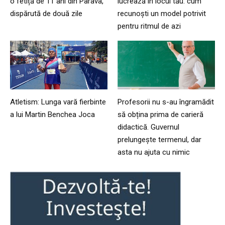
o fetiță de 11 ani din Parava,
lucrează în locul tău: cum
dispărută de două zile
recunoști un model potrivit
pentru ritmul de azi
Atletism: Lunga vară fierbinte
Profesorii nu s-au îngramădit
a lui Martin Benchea Joca
să obțina prima de carieră
didactică. Guvernul
prelungește termenul, dar
asta nu ajuta cu nimic