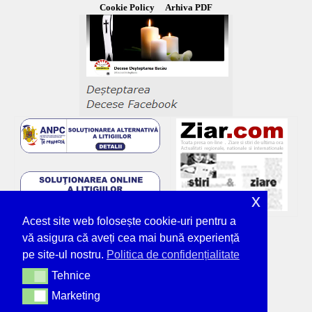
Cookie Policy
Arhiva PDF
x
Acest site web folosește cookie-uri pentru a
vă asigura că aveți cea mai bună experiență
pe site-ul nostru.
Politica de confidențialitate
Tehnice
Tehnice
Marketing
Marketing