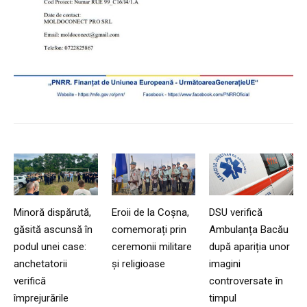
Minoră dispărută,
Eroii de la Coșna,
DSU verifică
găsită ascunsă în
comemorați prin
Ambulanța Bacău
podul unei case:
ceremonii militare
după apariția unor
anchetatorii
și religioase
imagini
verifică
controversate în
împrejurările
timpul