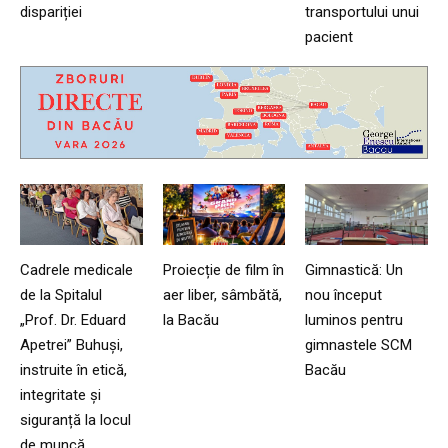
dispariției
transportului unui
pacient
Cadrele medicale
Proiecție de film în
Gimnastică: Un
de la Spitalul
aer liber, sâmbătă,
nou început
„Prof. Dr. Eduard
la Bacău
luminos pentru
Apetrei” Buhuși,
gimnastele SCM
instruite în etică,
Bacău
integritate și
siguranță la locul
de muncă