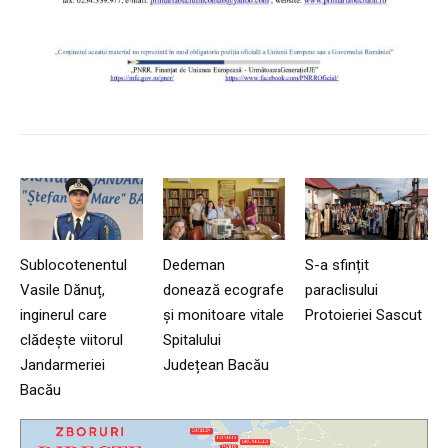
Sublocotenentul
Dedeman
S-a sfințit
Vasile Dănuț,
donează ecografe
paraclisului
inginerul care
și monitoare vitale
Protoieriei Sascut
clădește viitorul
Spitalului
Jandarmeriei
Județean Bacău
Bacău