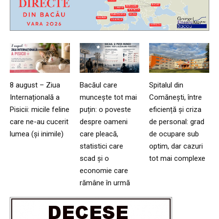
8 august – Ziua
Bacăul care
Spitalul din
Internațională a
muncește tot mai
Comănești, între
Pisicii: micile feline
puțin: o poveste
eficiență și criza
care ne-au cucerit
despre oameni
de personal: grad
lumea (și inimile)
care pleacă,
de ocupare sub
statistici care
optim, dar cazuri
scad și o
tot mai complexe
economie care
rămâne în urmă