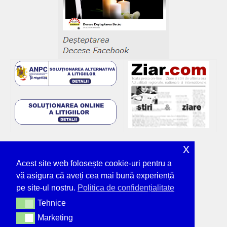
x
Acest site web folosește cookie-uri pentru a
vă asigura că aveți cea mai bună experiență
pe site-ul nostru.
Politica de confidențialitate
Tehnice
Tehnice
Marketing
Marketing