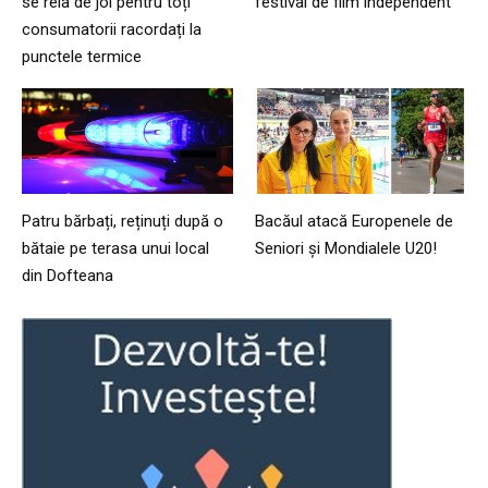
se reia de joi pentru toți
festival de film independent
consumatorii racordați la
punctele termice
Patru bărbați, reținuți după o
Bacăul atacă Europenele de
bătaie pe terasa unui local
Seniori și Mondialele U20!
din Dofteana