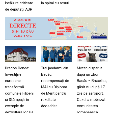
încălzire criticate
la spital cu arsuri
de deputații AUR
Dragoș Benea:
Trei jandarmi din
Motan dispărut
Investițiile
Bacău,
după un zbor
europene
recompensați de
Bacău – Bruxelles,
transformă
MAI cu Diploma
găsit viu după 17
comunele Filipeni
de Merit pentru
zile pe aeroport.
și Stănișești în
rezultate
Cazul a mobilizat
exemple de
deosebite
comunitatea
dezvoltare locală
românească