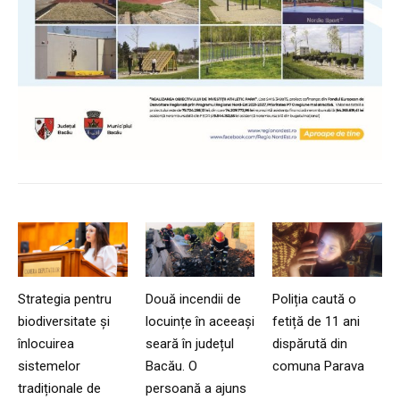
Strategia pentru
Două incendii de
Poliția caută o
biodiversitate și
locuințe în aceeași
fetiță de 11 ani
înlocuirea
seară în județul
dispărută din
sistemelor
Bacău. O
comuna Parava
tradiționale de
persoană a ajuns