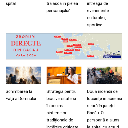
spital
trăiască în pielea
întreagă de
personajului”
evenimente
culturale și
sportive
Schimbarea la
Strategia pentru
Două incendii de
Faţă a Domnului
biodiversitate și
locuințe în aceeași
înlocuirea
seară în județul
sistemelor
Bacău. O
tradiționale de
persoană a ajuns
încălzire criticate
la spital cu arsuri