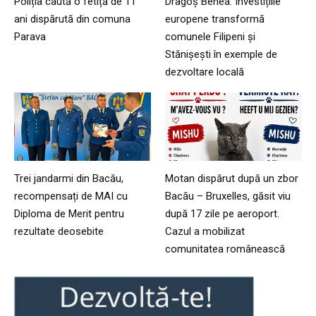
Poliția caută o fetiță de 11
Dragoș Benea: Investițiile
ani dispărută din comuna
europene transformă
Parava
comunele Filipeni și
Stănișești în exemple de
dezvoltare locală
Trei jandarmi din Bacău,
Motan dispărut după un zbor
recompensați de MAI cu
Bacău – Bruxelles, găsit viu
Diploma de Merit pentru
după 17 zile pe aeroport.
rezultate deosebite
Cazul a mobilizat
comunitatea românească