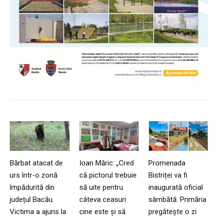
Bărbat atacat de
Ioan Măric: „Cred
Promenada
urs într-o zonă
că pictorul trebuie
Bistriței va fi
împădurită din
să uite pentru
inaugurată oficial
județul Bacău.
câteva ceasuri
sâmbătă. Primăria
Victima a ajuns la
cine este și să
pregătește o zi