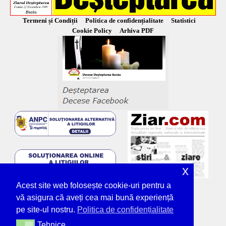
Termeni și Condiții
Politica de confidențialitate
Statistici
Cookie Policy
Arhiva PDF
x
Acest site web folosește cookie-uri pentru a
vă asigura că aveți cea mai bună experiență
pe site-ul nostru.
Politica de confidențialitate
Tehnice
Tehnice