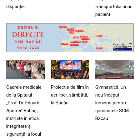
dispariției
transportului unui
pacient
Cadrele medicale
Proiecție de film în
Gimnastică: Un
de la Spitalul
aer liber, sâmbătă,
nou început
„Prof. Dr. Eduard
la Bacău
luminos pentru
Apetrei” Buhuși,
gimnastele SCM
instruite în etică,
Bacău
integritate și
siguranță la locul