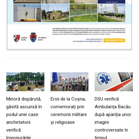
Minoră dispărută,
Eroii de la Coșna,
DSU verifică
găsită ascunsă în
comemorați prin
Ambulanța Bacău
podul unei case:
ceremonii militare
după apariția unor
anchetatorii
și religioase
imagini
verifică
controversate în
împrejurările
timpul