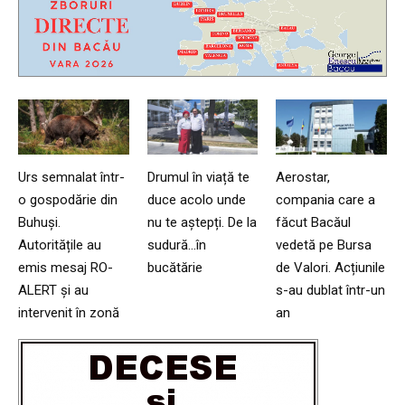
Urs semnalat într-
Drumul în viață te
Aerostar,
o gospodărie din
duce acolo unde
compania care a
Buhuși.
nu te aștepți. De la
făcut Bacăul
Autoritățile au
sudură…în
vedetă pe Bursa
emis mesaj RO-
bucătărie
de Valori. Acțiunile
ALERT și au
s-au dublat într-un
intervenit în zonă
an