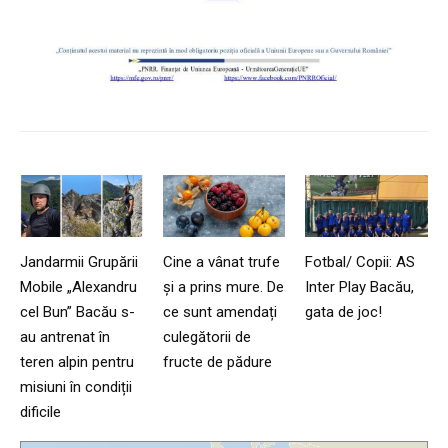
Jandarmii Grupării
Cine a vânat trufe
Fotbal/ Copii: AS
Mobile „Alexandru
și a prins mure. De
Inter Play Bacău,
cel Bun” Bacău s-
ce sunt amendați
gata de joc!
au antrenat în
culegătorii de
teren alpin pentru
fructe de pădure
misiuni în condiții
dificile