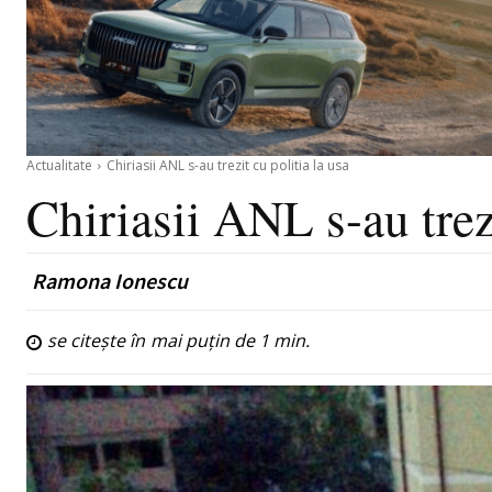
Actualitate
Chiriasii ANL s-au trezit cu politia la usa
Chiriasii ANL s-au trezi
Ramona Ionescu
se citește în
mai puțin de 1
min.