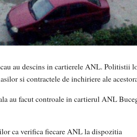
au au descins in cartierele ANL. Politistii l
asilor si contractele de inchiriere ale acestor
cala au facut controale in cartierul ANL Buceg
lor ca verifica fiecare ANL la dispozitia