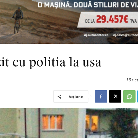
t cu politia la usa
13 oc
Acțiune