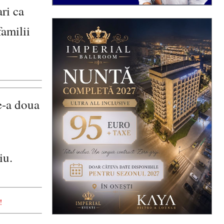
ri ca
familii
de-a doua
iu.
!