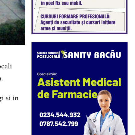
ocali
a.
i si in