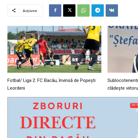
Acțiune
Fotbal/ Liga 2: FC Bacău, învinsă de Popești
Sublocotenentul
Leordeni
clădește viito