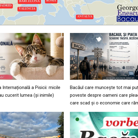
Internațională a Pisicii: micile
Bacăul care muncește tot mai puț
au cucerit lumea (și inimile)
poveste despre oameni care pleacă
care scad și o economie care ră